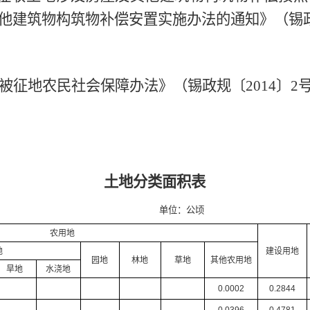
他建筑物构筑物补偿安置实施办法的通知》（锡
被征地农民社会保障办法》（锡政规〔
2014
〕
2
土地分类面积表
单位：公顷
农用地
地
建设用地
园地
林地
草地
其他农用地
旱地
水浇地
0.0002
0.2844