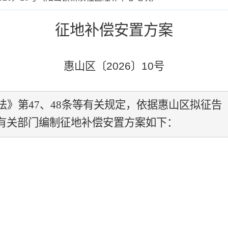
征地补偿安置方案
惠山区〔
2026
〕
10
号
法》第
47
、
48
条等有关规定，依据惠山区拟征告
有关部门编制征地补偿安置方案如下：