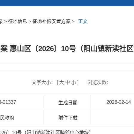
 > 征地信息 > 征地补偿安置方案 >
正文
案 惠山区〔2026〕10号（阳山镇新渎社
文字大小： [
大
中
小
]
浏览次数：
6-01337
2026-02-14
生成日期
人民政府
附件下载
026〕10号（阳山镇新渎社区睦邻中心地块）