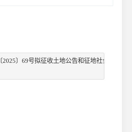
〔
2025
〕
69
号
拟征收土地公告
和征地社会稳定风险