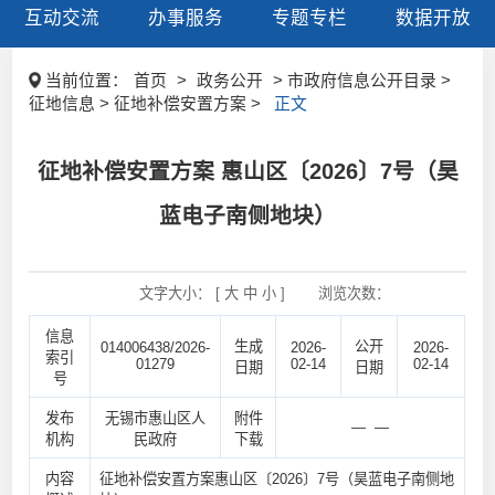
互动交流
办事服务
专题专栏
数据开放
当前位置：
首页
>
政务公开
> 市政府信息公开目录 >
征地信息 > 征地补偿安置方案 >
正文
征地补偿安置方案 惠山区〔2026〕7号（昊
蓝电子南侧地块）
文字大小： [
大
中
小
]
浏览次数：
信息
生成
公开
014006438/2026-
2026-
2026-
索引
01279
02-14
02-14
日期
日期
号
发布
无锡市惠山区人
附件
— —
机构
民政府
下载
内容
征地补偿安置方案惠山区〔2026〕7号（昊蓝电子南侧地