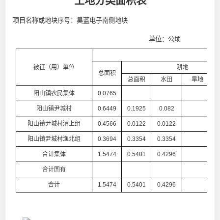
土地分类面积表
项目名称或地块序号：昊蓝电子南侧地块
单位：公顷
被征（用）单位
耕地
总面积
总面积
水田
旱地
阳山镇农民集体
0.0765
阳山镇尹城村
0.6449
0.1925
0.082
阳山镇尹城村漕上组
0.4566
0.0122
0.0122
阳山镇尹城村渔北组
0.3694
0.3354
0.3354
合计集体
1.5474
0.5401
0.4296
合计国有
合计
1.5474
0.5401
0.4296