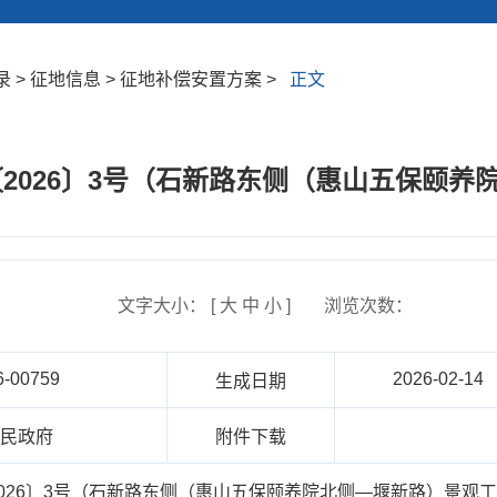
 > 征地信息 > 征地补偿安置方案 >
正文
2026〕3号（石新路东侧（惠山五保颐
文字大小： [
大
中
小
]
浏览次数：
6-00759
2026-02-14
生成日期
人民政府
附件下载
026〕3号（石新路东侧（惠山五保颐养院北侧—堰新路）景观