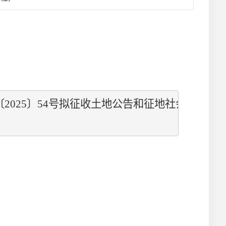
〔
2025
〕
54
号
拟征收土地公告
和征地社会稳定风险