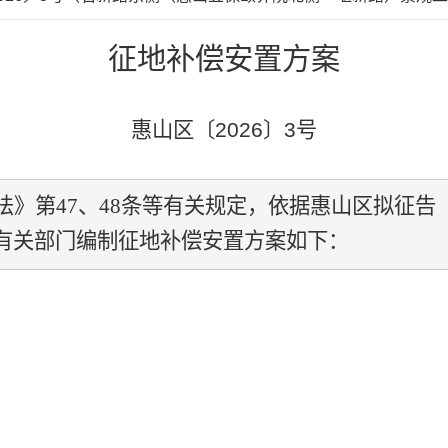
征地补偿安置方案
惠山区〔
2026
〕
3
号
法》第
47
、
48
条等有关规定，依据惠山区拟征告
有关部门编制征地补偿安置方案如下：