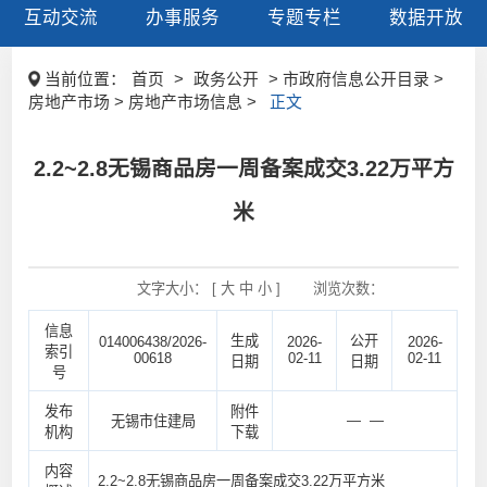
互动交流
办事服务
专题专栏
数据开放
当前位置：
首页
>
政务公开
> 市政府信息公开目录 >
房地产市场 > 房地产市场信息 >
正文
2.2~2.8无锡商品房一周备案成交3.22万平方
米
文字大小： [
大
中
小
]
浏览次数：
信息
生成
公开
014006438/2026-
2026-
2026-
索引
00618
02-11
02-11
日期
日期
号
发布
附件
— —
无锡市住建局
机构
下载
内容
2.2~2.8无锡商品房一周备案成交3.22万平方米