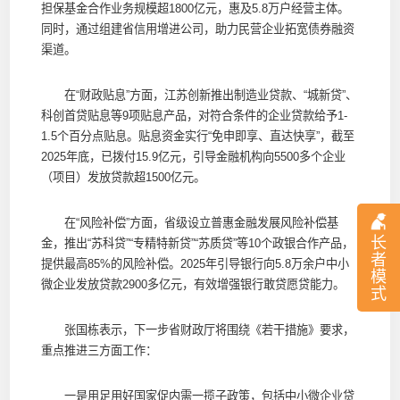
担保基金合作业务规模超1800亿元，惠及5.8万户经营主体。
同时，通过组建省信用增进公司，助力民营企业拓宽债券融资
渠道。
在“财政贴息”方面，江苏创新推出制造业贷款、“城新贷”、
科创首贷贴息等9项贴息产品，对符合条件的企业贷款给予1-
1.5个百分点贴息。贴息资金实行“免申即享、直达快享”，截至
2025年底，已拨付15.9亿元，引导金融机构向5500多个企业
（项目）发放贷款超1500亿元。
在“风险补偿”方面，省级设立普惠金融发展风险补偿基
长
金，推出“苏科贷”“专精特新贷”“苏质贷”等10个政银合作产品，
者
提供最高85%的风险补偿。2025年引导银行向5.8万余户中小
模
微企业发放贷款2900多亿元，有效增强银行敢贷愿贷能力。
式
张国栋表示，下一步省财政厅将围绕《若干措施》要求，
重点推进三方面工作：
一是用足用好国家促内需一揽子政策，包括中小微企业贷