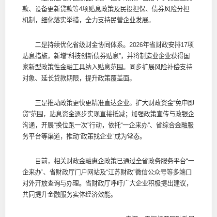
款、设备更新贷款等4项贴息政策及民投担保、债券风险分担
机制，细化落实举措，全力支持民营企业发展。
二是持续优化省级财金协同体系。2026年省财政安排17项
贴息措施，新增“科技创新债券贴息”，并将制造业企业获得国
家新型政策性金融工具纳入贴息范围。同步扩展风险补偿支持
对象、延长贷款期限，提升政策覆盖面。
三是推动政策更快更精准直达企业。扩大财政资金“免申即
贷”范围，贴息资金逐步实现直接抵减；加强政策宣传与政银企
沟通，开展“换位跑一次”行动，依托“一企来办”、省综合金融服
务平台等渠道，推动“政策找企业”成为常态。
目前，相关财政金融惠企政策已通过全省政务服务平台“一
企来办”、省财政厅门户网站及“江苏财政”微信公众号等多端口
对外开放查询与办理。省财政厅呼吁广大企业积极提出建议，
共同提升金融服务实体经济效能。