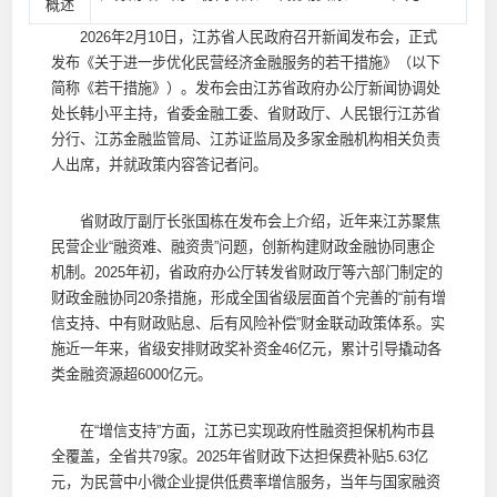
概述
2026年2月10日，江苏省人民政府召开新闻发布会，正式
发布《关于进一步优化民营经济金融服务的若干措施》（以下
简称《若干措施》）。发布会由江苏省政府办公厅新闻协调处
处长韩小平主持，省委金融工委、省财政厅、人民银行江苏省
分行、江苏金融监管局、江苏证监局及多家金融机构相关负责
人出席，并就政策内容答记者问。
省财政厅副厅长张国栋在发布会上介绍，近年来江苏聚焦
民营企业“融资难、融资贵”问题，创新构建财政金融协同惠企
机制。2025年初，省政府办公厅转发省财政厅等六部门制定的
财政金融协同20条措施，形成全国省级层面首个完善的“前有增
信支持、中有财政贴息、后有风险补偿”财金联动政策体系。实
施近一年来，省级安排财政奖补资金46亿元，累计引导撬动各
类金融资源超6000亿元。
在“增信支持”方面，江苏已实现政府性融资担保机构市县
全覆盖，全省共79家。2025年省财政下达担保费补贴5.63亿
元，为民营中小微企业提供低费率增信服务，当年与国家融资