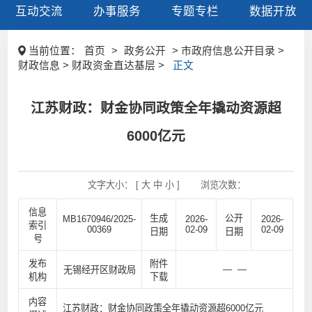
互动交流
办事服务
专题专栏
数据开放
当前位置：
首页
>
政务公开
> 市政府信息公开目录 >
财政信息 > 财政资金直达基层 >
正文
江苏财政：财金协同政策全年撬动资源超
6000亿元
文字大小： [
大
中
小
]
浏览次数：
信息
生成
公开
MB1670946/2025-
2026-
2026-
索引
00369
02-09
02-09
日期
日期
号
发布
附件
— —
无锡经开区财政局
机构
下载
内容
江苏财政：财金协同政策全年撬动资源超6000亿元