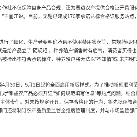
社不仅保障自身产品合规，还为周边农户提供合格证开具服务
”王丽江说。目前，无锡已建成170家承诺达标合格证服务站
行了细化，生产者要明确承诺不使用禁用农药等、常规药残不
是给产品立了‘硬规矩’，种养殖户销售时有底气，消费者买得也
被检出不符合承诺标准，种养殖户将无法以“不知情”或“未声明
月30日，5月1日起将全面启用新版样式。为了推动新规顺利
对“哪些农产品必须开证”“如何规范填写信息”等热点问题，结
的主体责任。对未按规定开具、保存合格证的行为，将先批评教育限
部门还将制订农产品质量监管全维度管理制度，并与市场监管部