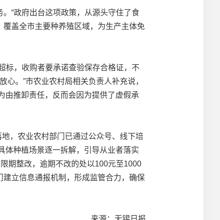
。“政府出台这项政策，从源头守住了食
点，覆盖全市主要种养殖区域，为生产主体免
超标，收购者要承诺查验保存合格证，不
放心。”市农业农村局相关负责人补充说，
”为由推卸责任，反而会因为提供了虚假承
落地，农业农村部门已通过公众号、线下培
合具体种植场景逐一拆解，引导从业者落实
期整改，逾期不改的处以100元至1000
门建立信息通报机制，形成监管合力，确保
来源：无锡日报