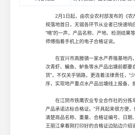
2月1日起，由农业农村部发布的《农产
规落地首日，无锡各环节从业者已快速响
“嘀”的一声，产品名称、产地、检测结果
师傅指着手机上的电子合格证说。
在宜兴市高塍镇一家水产养殖基地内，负
次青虾、鳊鱼、鲈鱼等水产品出塘前都要
货”，不仅关乎销路，更连着法律责任，“
序，实现地产重点水产品出塘线上报备、
在江阴市铁鹰农业专业合作社的分拣车
产品承诺达标合格证。“开具起来很方便
清楚商品名称、重量、合格证编号、日期
王丽江拿着刚打印好的合格证边贴边介绍