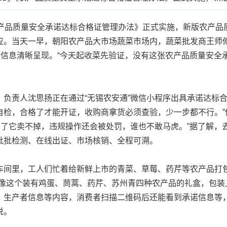
品质量安全承诺达标合格证管理办法》正式实施，新版农产品
应。当天一早，朝阳农产品大市场蔬菜市场内，蔬菜批发商王师
等信息清晰呈现。“今天起收菜先验证，没有这张农产品质量安全
责人沈思扬正在通过“无锡农安通”微信小程序出具承诺达标合
自检，合格了才能开证，收购商拿货必须查验，少一步都不行。”
少了它卖不掉，违规操作还会被处罚，谁也不敢马虎。”据了解，去
批批检测、在线出证、市场核销、全程可溯。
间里，工人们忙着给新鲜上市的青菜、草莓、药芹等农产品打包
，像这个装有鸡蛋、茼蒿、药芹、苏州青四种农产品的礼盒，包装
、生产者信息等内容，消费者扫描二维码后还能看到承诺信息等，
说。