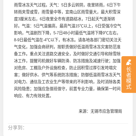
雨雪冰冻天气过程。天气：5日多云转阴，夜里转雨，6日下午
转雨夹雪或雪，雨雪量中等，宜南山区雨雪量大，最大积雪深
度3厘米左右，6日夜里全市有道路结冰，7日起天气逐渐转
好。气温：5日气温偏高，最高气温15℃以上，6日受强冷空气
影响，气温剧烈下降，5-7日48小时最低气温将下降9℃左右，
8-9日最低气温在-4℃以下，有冰冻。请各地各部门密切关注天
气变化，加强会商研判，按职责做好低温雨雪冰冻灾害防范准
备工作。重点关注道路交通安全，及时做好交通引导和除雪除
冰工作，提醒司机做好车辆防滑、防冻措施及减速行驶；加强
对危房、工棚及户外设施检查，防止因积雪过厚引发垮塌灾
长
者
害；做好供水、供气等系统防冻措施；防御低温雨雪冰冻天气
模
对电力、通信及工农业生产等带来的不利影响，及时消除各类
式
风险隐患；加强应急值班值守，前置专业力量，确保第一时间
响应、有力有效处置。
来源：无锡市应急管理局
分享到：