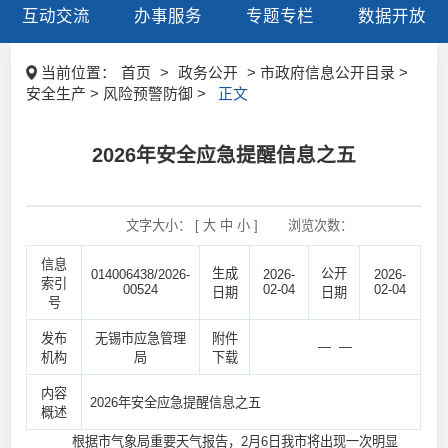
互动交流
办事服务
专题专栏
数据开放
当前位置：
首页
>
政务公开
> 市政府信息公开目录 >
安全生产 > 风险预警防御 >
正文
2026年安全应急提醒信息之五
文字大小： [
大
中
小
]
浏览次数：
信息
生成
公开
014006438/2026-
2026-
2026-
索引
00524
02-04
02-04
日期
日期
号
发布
无锡市应急管理
附件
— —
机构
局
下载
内容
2026年安全应急提醒信息之五
概述
根据市气象局重要天气报告，2月6日我市将出现一次明显