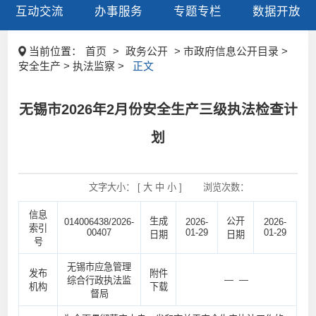
互动交流
办事服务
专题专栏
数据开放
当前位置：
首页
>
政务公开
> 市政府信息公开目录 >
安全生产 > 执法监察 >
正文
无锡市2026年2月份安全生产三级执法检查计
划
文字大小： [
大
中
小
]
浏览次数：
信息
生成
公开
014006438/2026-
2026-
2026-
索引
00407
01-29
01-29
日期
日期
号
无锡市应急管理
发布
附件
— —
综合行政执法监
机构
下载
督局