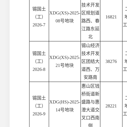
技术开发
锡国土
XDG(XS)-2025-
区规划道
（工）
16821
08号地块
路西、春
2026-7
江路东延
北
锡山经济
锡国土
技术开发
XDG(XS)-2025-
（工）
区团结大
38276
21号地块
2026-8
道西、万
安路南
惠山区钱
桥街道新
锡国土
XDG(HS)-2025-
盛路与惠
（工）
28221
14号地块
澄大道交
2026-9
叉口西南
侧