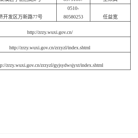
0510-
济开发区万新路
77号
80580253
任益宽
http://zrzy.wuxi.gov.cn/
http://zrzy.wuxi.gov.cn/zrzyzl/index.shtml
tp://zrzy.wuxi.gov.cn/zrzyzl/gyjsydwsjyxt/index.shtml