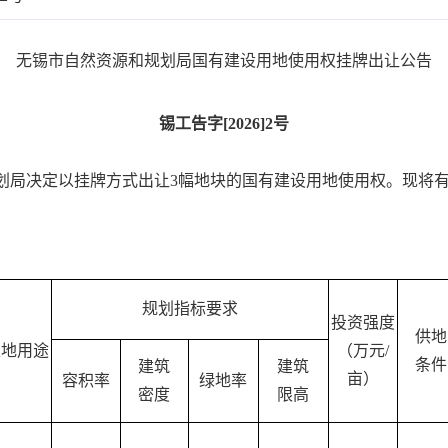
无锡市自然资源和规划局国有建设用地使用权挂牌出让公告
锡工告字
[2026]2号
划局决定以
挂牌
方式出让
3
幅地块的国有建设用地使用权。现将
规划指标要求
投资强度
供地
土地用途
（万元
/
条件
建筑
建筑
亩）
容积率
绿地率
密度
限高