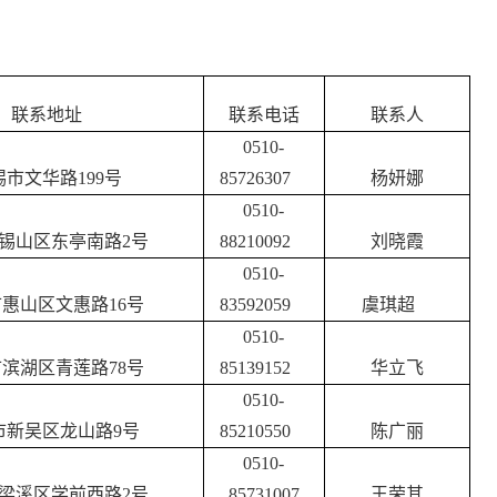
联系地址
联系电话
联系人
0510-
锡市文华路
199
号
85726
307
杨妍娜
0510-
锡山区东亭南路
2
号
88210092
刘晓霞
0510-
市惠山区文惠路
16
号
83592059
虞琪超
0510-
市滨湖区青莲路
78
号
85139152
华立飞
0510-
市新吴区龙山路
9号
85210550
陈广丽
0510-
梁溪区学前西路
2号
85731007
王荣其