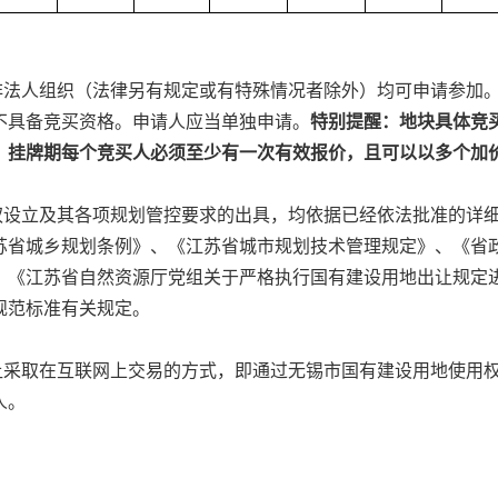
非法人组织（法律另有规定或有特殊情况者除外）均可申请参加
不具备竞买资格。申请人应当单独申请。
特别提醒：地块具体竞
。
挂牌期每个竞买人必须至少有一次有效报价，且可以以多个加
权设立及其各项规划管控要求的出具，均依据已经依法批准的详
苏省城乡规划条例》、《江苏省城市规划技术管理规定》、
《省
8号）、《江苏省自然资源厅党组关于严格执行国有建设用地出让规
术规范标准有关规定。
让采取在互联网上交易的方式，即通过
无锡市
国有建设用地使用
人。