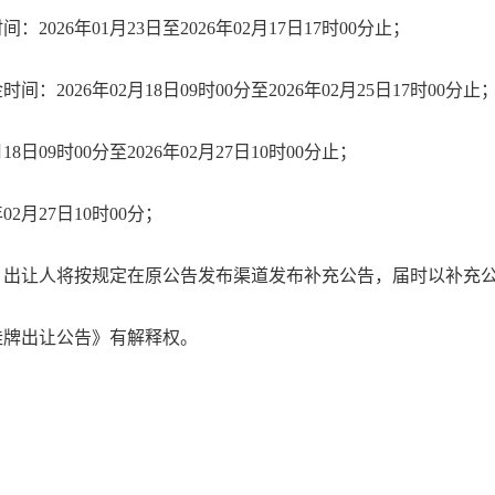
时间：
2026
年
01
月
23
日至
2026
年
02
月
17
日
17
时
00
分止；
金时间：
2026
年
02
月
18
日
09
时
00
分至
2026
年
02
月
25
日
17
时
00
分
止
月
18
日
09
时
00
分至
2026
年
02
月
27
日
10
时
00
分
止
；
年
02
月
27
日
10
时
00
分
；
，出让人将按规定在原公告发布渠道发布补充公告，届时以补充
挂牌出让公告》有解释权。