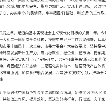
文化名城功能更加完备、影响更加广泛。实现上述目标，必须牢牢
守初心、办实事”的为民情怀，牢牢把握“打基础、利长远”的工作
的开局之年，是迈向基本实现社会主义现代化目标的关键一年。今
十大和二十届历次全会精神，按照中央经济工作会议部署，认真
和市委十四届十一次全会、市委常委会扩大会议要求，坚持稳中
地制宜发展新质生产力，着力稳就业、稳企业、稳市场、稳预期
任，确保实现“十五五”良好开局，谱写“强富美高”新无锡现代
动，巩固经济向好态势；二是强化实体为本，建强现代产业体系
化统筹协调，加快多维融合发展；六是强化“双碳”引领，推动全
线。
新时代中国特色社会主义思想凝心铸魂，始终牢记“为人民出
，持续改进作风、提升效能，坚决当好执行者、行动派、实干家