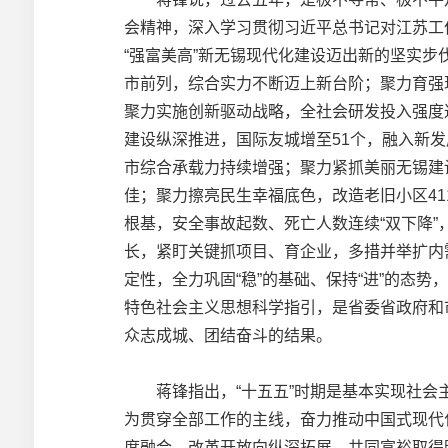
会精神，深入学习贯彻习近平总书记对江苏工
“强富美高”新无锡现代化建设迈出新的坚实步
市前列，综合实力不断迈上新台阶；聚力育强现
聚力实施创新驱动战略，全社会研发投入强度
建设纵深推进，国际友城增至51个，融入新
市综合承载力持续增强；聚力紧抓美丽无锡建
佳；聚力擦亮民生幸福底色，改造老旧小区41
根基，安全事故起数、死亡人数连续“双下降”
长，紧盯关键抓项目、育企业，多措并举扩内
定性，全力巩固“稳”的基础、保持“进”的态
特色社会主义思想科学指引，是省委省政府和
众志成城、团结奋斗的结果。
蒋锋指出，“十五五”时期是基本实现社会主
为贯穿全部工作的主线，奋力推动中国式现代
度融合，改革开放向纵深拓展，共同富裕取得