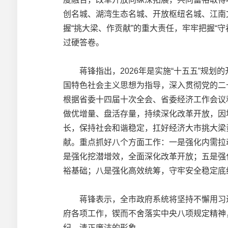
创名城、湖湾生态名城、开放枢纽名城、江南
握“挑大梁、作贡献”的重大责任，牢牢把握“
过硬答卷。
蒋锋指出，2026年是实施“十五五”规划
国特色社会主义思想为指导，深入贯彻党的二
根据省委十四届十次全会、省委经济工作会议
做优增量、盘活存量，持续深化改革开放，因
长，保持社会和谐稳定，扛好经济大市挑大梁责
献。重点抓好八个方面工作：一是强化内需拉
是强化挖潜增效，全面深化改革开放；五是强
裕基础；八是强化高效统筹，守牢安全稳定底
蒋锋表示，全市政府系统将坚持不懈用习近平
府各项工作，锲而不舍落实中央八项规定精神
纪、清正廉洁的形象。