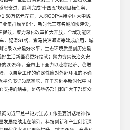
恩奋进，胜利完成“十四五”规划目标任务，
.68万亿元左右，人均GDP保持全国大中城
产业集群增至8个，新时代工商名城加快建设；
提速提效；聚力深化改革扩大开放，全域功能区
车，锡澄S1线、宜马快速通道等建成启用，城
监测记录以来最好水平，生态环境质量创历史最
，美好生活新画卷更好绘就；聚力夯实长治久安
的2025年，全市上下全力以赴拼经济、稳增
险，以自身工作的确定性应对外部环境的不确
习近平总书记领航掌舵，在于习近平新时代中国
心支持的结果，是各地各部门和广大干部群众
贯彻习近平总书记对江苏工作重要讲话精神作
量发展继续走在前列，科技创新和产业创新深
现代化水平实现新提升。到2035年，产业科