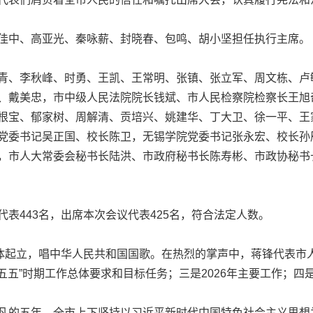
中、高亚光、秦咏薪、封晓春、包鸣、胡小坚担任执行主席。
、李秋峰、时勇、王凯、王常明、张镇、张立军、周文栋、卢
、戴美忠，市中级人民法院院长钱斌、市人民检察院检察长王旭
根宝、郁家树、周解清、贡培兴、姚建华、丁大卫、徐一平、王
党委书记吴正国、校长陈卫，无锡学院党委书记张永宏、校长孙
，市人大常委会秘书长陆洪、市政府秘书长陈寿彬、市政协秘书
443名，出席本次会议代表425名，符合法定人数。
起立，唱中华人民共和国国歌。在热烈的掌声中，蒋锋代表市
十五五”时期工作总体要求和目标任务；三是2026年主要工作；
的五年。全市上下坚持以习近平新时代中国特色社会主义思想