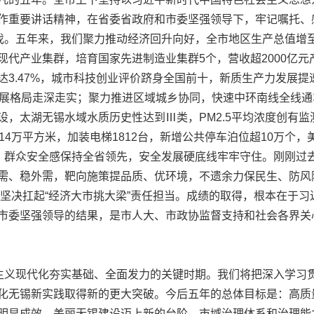
作重要讲话精神，在省委省政府和市委坚强领导下，牢记嘱托、感
伐。五年来，我们聚力推动经济回升向好，全市地区生产总值增至1
代产业集群，培育国家先进制造业集群5个，营收超2000亿元
达3.47%，城市科技创业评价跻身全国前十，新质生产力发展
发展格局走深走实；聚力推进区域城乡协同，快速中环南线全线通
设，太湖无锡水域水质历史性达到Ⅲ类，PM2.5平均浓度创有
14万平方米，加装电梯1812台，新增公共停车泊位超10万个
，群众安全感保持全省领先，安全发展硬底线牢牢守住。刚刚过去
需、稳外需，靶向施策提品质、优环境，不遗余力保民生、防风
势，坚决扛起“经济大市挑大梁”责任担当。成绩的取得，根本在于
市委坚强领导的结果，是市人大、市政协监督支持和社会各界关
义现代化夯实基础、全面发力的关键时期。我们将把深入学习
化无锡新实践取得新的更大突破。今后五年的总体目标是：高质
明显成效，美丽无锡建设迈上新的台阶，市域治理体系和治理能力