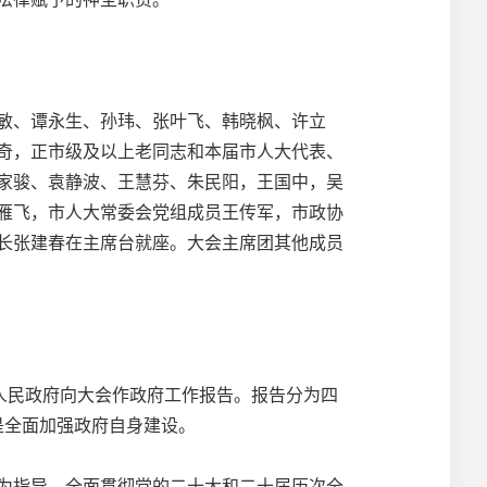
敏、谭永生、孙玮、张叶飞、韩晓枫、许立
奇，正市级及以上老同志和本届市人大代表、
家骏、袁静波、王慧芬、朱民阳，王国中，吴
雁飞，市人大常委会党组成员王传军，市政协
长张建春在主席台就座。大会主席团其他成员
人民政府向大会作政府工作报告。报告分为四
四是全面加强政府自身建设。
为指导，全面贯彻党的二十大和二十届历次全