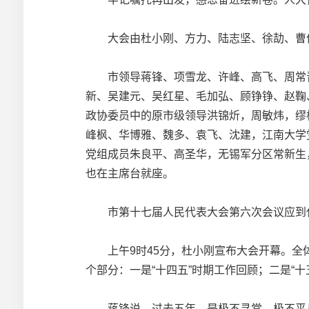
大会由杜小刚、方力、陆志坚、徐劼、曹佳
市领导蒋锋、项雪龙、许峰、高飞、周常青
新、吴建元、吴红星、毛加弘、顾铮铮、赵鞠
政协委员中的原市级领导洪锦炘，周敏炜，缪
峰枫、华博雅、魏多、袁飞、沈建，江南大学
党组成员朱良平、高圣华，无锡军分区常新生
也在主席台就座。
市第十七届人民代表大会第六次会议应到代表
上午9时45分，杜小刚宣布大会开幕。全体
个部分：一是“十四五”时期工作回顾；二是“
蒋锋说，过去五年，是极不寻常、极不平凡