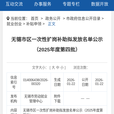
互动交流
办事服务
专题专栏
数据开放
当前位置：
首页
>
政务公开
> 市政府信息公开目录 >
就业创业 > 补贴申领 >
正文
无锡市区一次性扩岗补助拟发放名单公示
（2025年度第四批）
文字大小： [
大
中
小
]
浏览次数：
信息
生成
公开
014006438/2026-
2026-
2026-
索引
00320
01-22
01-22
日期
日期
号
发布
无锡市劳动就业
附件
— —
机构
管理中心
下载
内容
无锡市区一次性扩岗补助拟发放名单公示（2025年度第