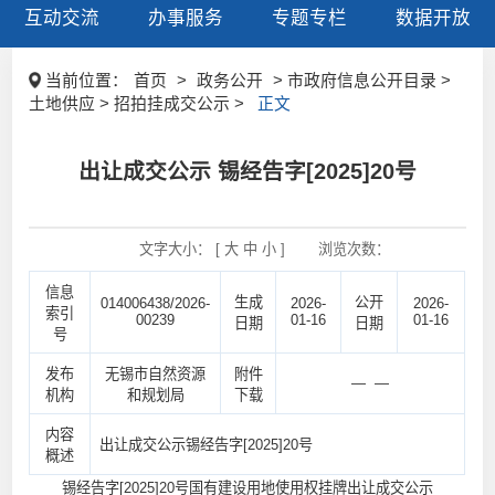
互动交流
办事服务
专题专栏
数据开放
当前位置：
首页
>
政务公开
> 市政府信息公开目录 >
土地供应 > 招拍挂成交公示 >
正文
出让成交公示 锡经告字[2025]20号
文字大小： [
大
中
小
]
浏览次数：
信息
生成
公开
014006438/2026-
2026-
2026-
索引
00239
01-16
01-16
日期
日期
号
发布
无锡市自然资源
附件
— —
机构
和规划局
下载
内容
出让成交公示锡经告字[2025]20号
概述
锡经告字[2025]20号国有建设用地使用权挂牌出让成交公示