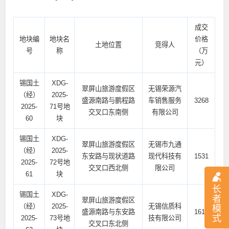
成交
地块编
地块名
价格
土地位置
竞得人
号
称
（万
元）
锡国土
XDG-
翠屏山旅游度假区
无锡荣源汽
（经）
2025-
盛源南路与鹏程路
车销售服务
3268
2025-
71号地
交叉口东南侧
有限公司
60
块
锡国土
XDG-
翠屏山旅游度假区
无锡市九通
（经）
2025-
东安路与现状道路
现代科技有
1531
2025-
72号地
交叉口西北侧
限公司
61
块
长
锡国土
XDG-
者
翠屏山旅游度假区
（经）
2025-
无锡信质科
模
盛源南路与东安路
1616
式
2025-
73号地
技有限公司
交叉口东北侧