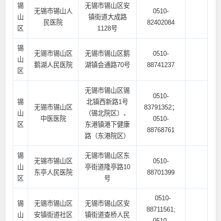
锡
无锡市锡山区安
无锡市锡山人
0510-
山
镇街道大成路
民医院
82402084
区
1128号
锡
无锡市锡山区
无锡市锡山区鹅
0510-
山
鹅湖人民医院
湖镇会通路70号
88741237
区
无锡市锡山区锡
0510-
锡
北镇西新路1号
无锡市锡山区
83791352；
山
（锡北院区）、
中医医院
0510-
区
东港镇港下健康
88768761
路（东港院区）
锡
无锡市锡山区东
无锡市锡山区
0510-
山
亭街道隆亭路10
东亭人民医院
88701399
区
号
0510-
锡
无锡市锡山区
无锡市锡山区安
88711561;
山
安镇街道社区
镇街道查桥人民
0510-