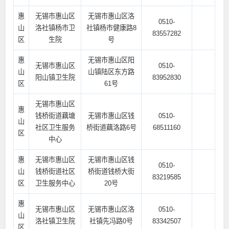
惠
无锡市惠山区
无锡市惠山区洛
0510-
山
洛社镇杨市卫
社镇杨市健康路8
83557282
区
生院
号
惠
无锡市惠山区阳
无锡市惠山区
0510-
山
山镇陆区东方路
阳山镇卫生院
83952830
区
61号
无锡市惠山区
惠
钱桥街道藕塘
无锡市惠山区钱
0510-
山
社区卫生服务
桥街道藕洛路6号
68511160
区
中心
惠
无锡市惠山区
无锡市惠山区钱
0510-
山
钱桥街道社区
桥街道钱桥大街
83219585
区
卫生服务中心
20号
惠
无锡市惠山区
无锡市惠山区洛
0510-
山
洛社镇卫生院
社镇先冯路0号
83342507
区