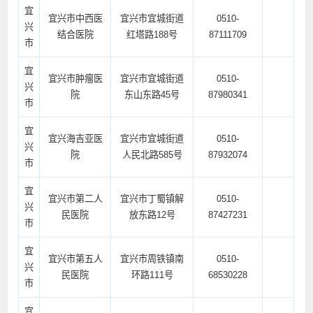
宜
宜兴市中西医
宜兴市宜城街道
0510-
兴
结合医院
红塔路188号
87111709
市
宜
宜兴市肿瘤医
宜兴市宜城街道
0510-
兴
院
东山东路45号
87980341
市
宜
宜兴海吉亚医
宜兴市宜城街道
0510-
兴
院
人民北路585号
87932074
市
宜
宜兴市第二人
宜兴市丁蜀镇解
0510-
兴
民医院
放东路12号
87427231
市
宜
宜兴市第五人
宜兴市周铁镇南
0510-
兴
民医院
环路111号
68530228
市
宜