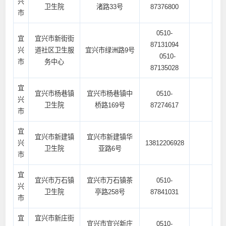
兴
卫生院
渚路33号
87376800
市
0510-
宜
宜兴市新街街
87131094
兴
道社区卫生服
宜兴市绿洲路9号
0510-
市
务中心
87135028
宜
宜兴市杨巷镇
宜兴市杨巷镇中
0510-
兴
卫生院
桥路169号
87274617
市
宜
宜兴市新建镇
宜兴市新建镇华
兴
13812206928
卫生院
亚路6号
市
宜
宜兴市万石镇
宜兴市万石镇茶
0510-
兴
卫生院
亭路258号
87841031
市
宜
宜兴市新庄街
宜兴市宜兴新庄
0510-