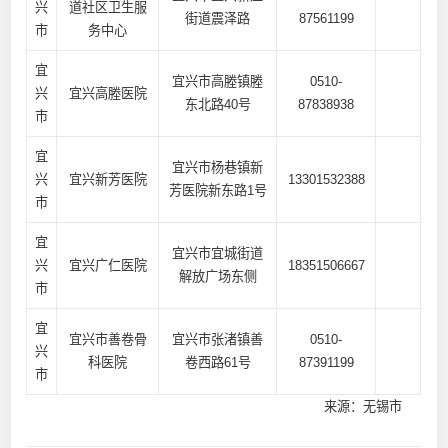
兴
道社区卫生服
街道震泽路
87561199
市
务中心
宜
宜兴市高塍镇塍
0510-
兴
宜兴高塍医院
东北路40号
87838938
市
宜
宜兴市杨巷镇新
兴
宜兴新芳医院
13301532388
芳医院新东路1号
市
宜
宜兴市宜城街道
兴
宜兴广仁医院
18351506667
解放广场东侧
市
宜
宜兴市善卷骨
宜兴市张渚镇善
0510-
兴
科医院
卷西路61号
87391199
市
来源：无锡市