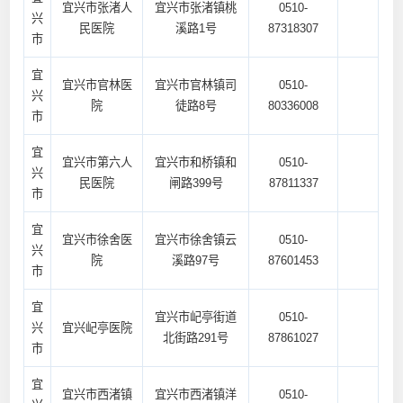
宜兴市张渚人
宜兴市张渚镇桃
0510-
兴
民医院
溪路1号
87318307
市
宜
宜兴市官林医
宜兴市官林镇司
0510-
兴
院
徒路8号
80336008
市
宜
宜兴市第六人
宜兴市和桥镇和
0510-
兴
民医院
闸路399号
87811337
市
宜
宜兴市徐舍医
宜兴市徐舍镇云
0510-
兴
院
溪路97号
87601453
市
宜
宜兴市屺亭街道
0510-
兴
宜兴屺亭医院
北街路291号
87861027
市
宜
宜兴市西渚镇
宜兴市西渚镇洋
0510-