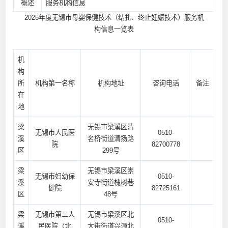
概述
服务机构信息
2025年度无锡市母婴保健技术（结扎、终止妊娠技术）服务机
构信息一览表
机
构
所
机构第一名称
机构地址
咨询电话
备注
在
地
梁
无锡市梁溪区清
无锡市人民医
0510-
溪
名桥街道清扬路
院
82700778
区
299号
梁
无锡市梁溪区崇
无锡市妇幼保
0510-
溪
安寺街道槐树巷
健院
82725161
区
48号
梁
无锡市第二人
无锡市梁溪区北
0510-
溪
民医院（北
大街街道兴源北