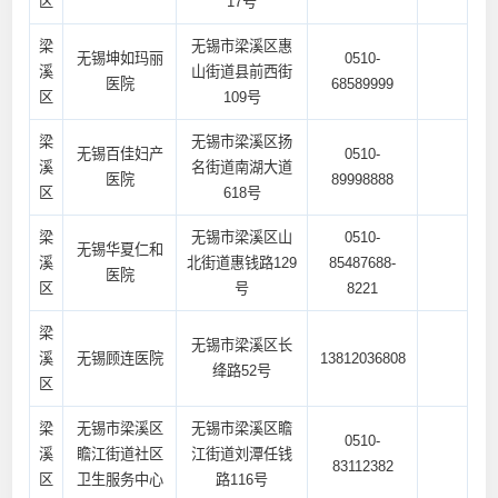
区
17号
梁
无锡市梁溪区惠
无锡坤如玛丽
0510-
溪
山街道县前西街
医院
68589999
区
109号
梁
无锡市梁溪区扬
无锡百佳妇产
0510-
溪
名街道南湖大道
医院
89998888
区
618号
梁
无锡市梁溪区山
0510-
无锡华夏仁和
溪
北街道惠钱路129
85487688-
医院
区
号
8221
梁
无锡市梁溪区长
溪
无锡顾连医院
13812036808
绛路52号
区
梁
无锡市梁溪区
无锡市梁溪区瞻
0510-
溪
瞻江街道社区
江街道刘潭任钱
83112382
区
卫生服务中心
路116号