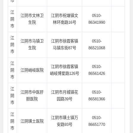
市
江
江阴市文林卫
江阴市祝塘镇文
0510-
阴
生院
林环南路16号
86341990
市
江
江阴市马镇卫
江阴市徐霞客镇
0510-
阴
生院
马镇东街87号
86521068
市
江
江阴市徐霞客镇
0510-
阴
江阴峭岐医院
峭岐博爱路126号
86561426
市
江
江阴市中医肝
江阴市月城镇花
0510-
阴
胆医院
园路39号
86581366
市
江
江阴市璜土镇万
0510-
阴
江阴璜土医院
安路93号
86651770
市