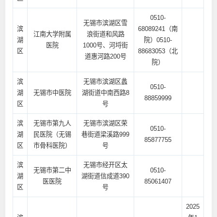
0510-
无锡市滨湖区雪
滨
68089241（南
江南大学附属
浪街道和风路
湖
院）0510-
医院
1000号、河埒街
区
88683053（北
道惠河路200号
院）
滨
无锡市滨湖区蠡
0510-
湖
无锡市中医院
湖街道中南西路8
88859999
区
号
滨
无锡市第九人
无锡市滨湖区荣
0510-
湖
民医院（无锡
巷街道梁溪路999
85877755
区
市骨科医院）
号
滨
无锡市经开区太
无锡市第二中
0510-
湖
湖街道信成道390
医医院
85061407
区
号
2025