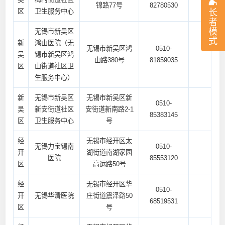
锦路77号
82780530
长
区
卫生服务中心
者
模
无锡市新吴区
式
新
鸿山医院（无
无锡市新吴区鸿
0510-
吴
锡市新吴区鸿
山路380号
81859035
区
山街道社区卫
生服务中心）
新
无锡市新吴区
无锡市新吴区新
0510-
吴
新安街道社区
安街道新南路2-1
85383145
区
卫生服务中心
号
经
无锡市经开区太
无锡力宝锡南
0510-
开
湖街道南湖家园
医院
85553120
区
高运路50号
经
无锡市经开区华
0510-
开
无锡华清医院
庄街道震泽路50
68519531
区
号