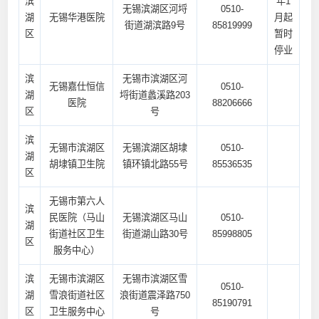
滨
年1
无锡滨湖区河埒
0510-
湖
无锡华港医院
月起
街道湖滨路9号
85819999
区
暂时
停业
滨
无锡市滨湖区河
无锡嘉仕恒信
0510-
湖
埒街道蠡溪路203
医院
88206666
区
号
滨
无锡市滨湖区
无锡滨湖区胡埭
0510-
湖
胡埭镇卫生院
镇环镇北路55号
85536535
区
无锡市第六人
滨
民医院（马山
无锡滨湖区马山
0510-
湖
街道社区卫生
街道湖山路30号
85998805
区
服务中心）
滨
无锡市滨湖区
无锡市滨湖区雪
0510-
湖
雪浪街道社区
浪街道震泽路750
85190791
区
卫生服务中心
号