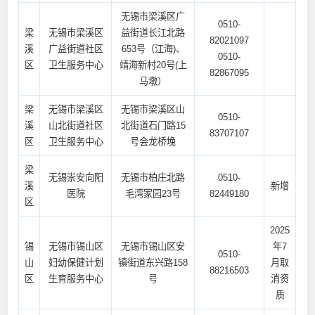
无锡市梁溪区广
0510-
梁
无锡市梁溪区
益街道长江北路
82021097
溪
广益街道社区
653号（江海)、
0510-
区
卫生服务中心
靖海新村20号(上
82867095
马墩）
梁
无锡市梁溪区
无锡市梁溪区山
0510-
溪
山北街道社区
北街道石门路15
83707107
区
卫生服务中心
号会龙桥堍
梁
无锡崇安向阳
无锡市柏庄北路
0510-
溪
新增
医院
毛湾家园23号
82449180
区
2025
锡
无锡市锡山区
无锡市锡山区安
年7
0510-
山
妇幼保健计划
镇街道东兴路158
月取
88216503
区
生育服务中心
号
消资
质