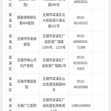
68563011
区
院）
路585号
梁
无锡市梁溪区北
联勤保障部队
0510-
溪
大街街道兴源北
第904医院
85142322
区
路101号
梁
无锡市梁溪区广
0510-
无锡市传染病
溪
益街道广瑞路
68585555-
医院
区
1205号、1215号
71399
梁
0510-
无锡市映山河
无锡市梁溪区广
溪
82353532-
妇产医院
益街道广瑞路1号
区
8303
梁
无锡市梁溪区山
无锡市康复医
0510-
溪
北街道钱皋路88
院
68182688
区
号
梁
无锡市梁溪区广
溪
无锡广仁医院
益街道毛岸新苑
13861690850