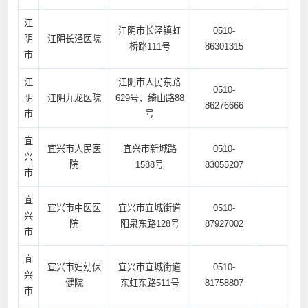
江
江阴市长泾镇虹
0510-
阴
江阴长泾医院
桥路111号
86301315
市
江
江阴市人民东路
0510-
阴
江阴九龙医院
629号、绮山路88
86276666
市
号
宜
宜兴市人民医
宜兴市新城路
0510-
兴
院
1588号
83055207
市
宜
宜兴市中医医
宜兴市宜城街道
0510-
兴
院
阳泉东路128号
87927002
市
宜
宜兴市妇幼保
宜兴市宜城街道
0510-
兴
健院
东虹东路511号
81758807
市