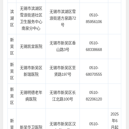
无锡市滨湖区
滨
无锡市滨湖区雪
雪浪街道社区
0510-
湖
浪街道方泉路72
卫生服务中心
85956106
区
号
南泉分中心
新
无锡市新吴区香
0510-
吴
无锡凯宜医院
山路3号
68338668
区
新
无锡市新吴区
无锡市新吴区至
0510-
吴
新瑞医院
贤路197号
68070555
区
新
无锡明德老年
无锡市新吴区长
0510-
吴
病医院
江北路100号
82206120
区
2025
新
年6
无锡市新吴区汉
0510-
吴
新吴华卫医院
月起