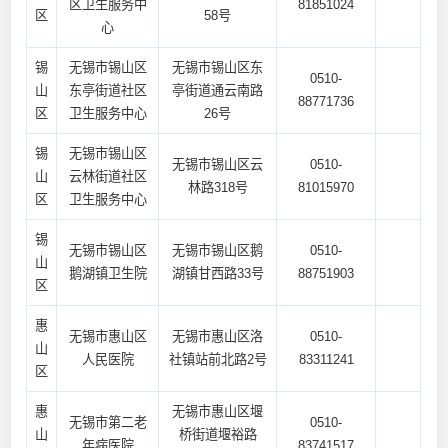
区卫生服务中
81851024
区
58号
心
锡
无锡市锡山区
无锡市锡山区东
0510-
山
东亭街道社区
亭街道通云南路
88771736
区
卫生服务中心
26号
锡
无锡市锡山区
无锡市锡山区云
0510-
山
云林街道社区
林路318号
81015970
区
卫生服务中心
锡
无锡市锡山区
无锡市锡山区鹅
0510-
山
鹅湖镇卫生院
湖镇甘西路33号
88751903
区
惠
无锡市惠山区
无锡市惠山区洛
0510-
山
人民医院
社镇站前北路2号
83311241
区
惠
无锡市惠山区堰
无锡市第二老
0510-
山
桥街道堰裕路
年病医院
83741517