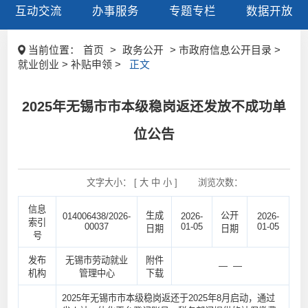
互动交流
办事服务
专题专栏
数据开放
当前位置：
首页
>
政务公开
> 市政府信息公开目录 >
就业创业 > 补贴申领 >
正文
2025年无锡市市本级稳岗返还发放不成功单
位公告
文字大小： [
大
中
小
]
浏览次数：
信息
生成
公开
014006438/2026-
2026-
2026-
索引
00037
01-05
01-05
日期
日期
号
发布
无锡市劳动就业
附件
— —
机构
管理中心
下载
2025年无锡市市本级稳岗返还于2025年8月启动，通过