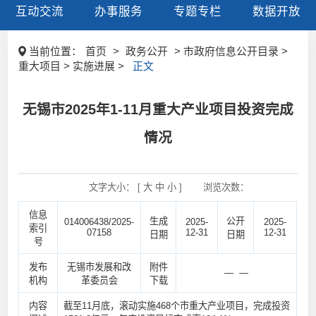
互动交流
办事服务
专题专栏
数据开放
当前位置：
首页
>
政务公开
> 市政府信息公开目录 >
重大项目 > 实施进展 >
正文
无锡市2025年1-11月重大产业项目投资完成
情况
文字大小： [
大
中
小
]
浏览次数：
信息
生成
公开
014006438/2025-
2025-
2025-
索引
07158
12-31
12-31
日期
日期
号
发布
无锡市发展和改
附件
— —
机构
革委员会
下载
内容
截至11月底，滚动实施468个市重大产业项目，完成投资