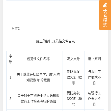
长
者
模
式
附件2
废止的部门规范性文件目录
序
规范性文件名称
发文文号
废止原因
号
锡防办发
与现行工
关于继续在初级中学开展“人防
1
〔2002〕92
作要求不
知识教育”的意见
号
符
锡防办发
与现行工
关于对全市初级中学人防知识
2
〔2005〕39
作要求不
教育工作检查考核的通知
号
符