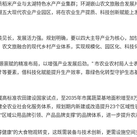
质稻米产业与太湖特色水产产业集群；环湖嵌山农文旅融合发展
湖五大现代农业产业园区，将在农业生产提质、科技创新赋能上发
见长，发展活力强。规划明确，要以四大主导产业为核心，加快
、农文旅融合的现代乡村产业体系，实现规模化、园区化、科技
禀赋的精准布局，以增强产业发展后劲。” 市农业农村局人士
才等要素，借科技化赋能提升生产效率，靠绿色化转型守护生态
标准农田建设国家试点，至2035年市属蔬菜基地面积增至8
全农业社会化服务体系，规划期内新建或改造提升23个区域性
成“区域公用品牌引领、产品品牌支撑”的品牌体系，进一步提升
得健康”的大食物观转变，这既需装备与技术创新，更需设施空间