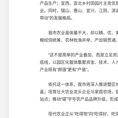
产品生产；宜西、宜北乡村田园片主攻优
业。同时，锡山、惠山、宜兴、江阴、滨
带动”的发展格局。
我市农业虽体量不大，却以精、优、美
粮经饲统筹、农林牧渔并举、产加销贯通
“这不是简单的产业叠加，而是立足资源
底线，以园区化载体集聚资金、技术、人
产业既有“颜值”更有“产值”。
依托这一体系，我市将深入推进整区域高
盖；培育壮大农业龙头企业与家庭农场，健
站点；推动“锡”字号农产品品牌升级，形
现代农业正从“吃得饱”向“吃得好、吃