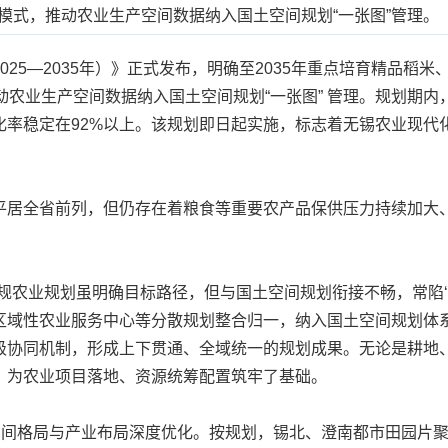
地模式，推动农业生产空间数据纳入国土空间规划“一张图”管理。
5—2035年）》正式发布，明确至2035年重点培育精品稻
，推动农业生产空间数据纳入国土空间规划“一张图” 管理。规划期
化率稳定在92%以上。该规划即日起实施，标志着无锡农业现代
居全省前列，但仍存在着粮食等重要农产品保供压力持续加大、
业规划虽明确目标路径，但与国土空间规划衔接不畅，常陷‘用
区域性农业服务中心等分散规划整合归一，纳入国土空间规划体
级协同机制，形成上下贯通、全域统一的规划成果。无论是耕地
，为农业项目落地、资源统筹配置筑牢了基础。
间格局与产业布局深度优化。按规划，锡北、澄南都市田园片聚