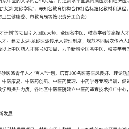
南京中医药大学的合作共建，打造高水平直属附属医院和临床医
“太湖·龙砂学院”，与知名教育机构合作打造标准化教材和课程
市卫生健康委、市教育局等按职责分工负责）
人才计划”等项目引入国医大师、全国名中医、岐黄学者等高端人
人才。建立太湖·龙砂医派传承人管理制度，规范不同层次传承人
级以上中医药人才称号和项目，力争新增全国名中医、岐黄学者
砂医派青年人才“百人”计划，培育100名医德医风良好、理论
、中医康复、中医药创新、中医药管理、中药学等专项培训，促
教学和提升力度。各地区中医医院建立中医药适宜技术推广中心
新发展