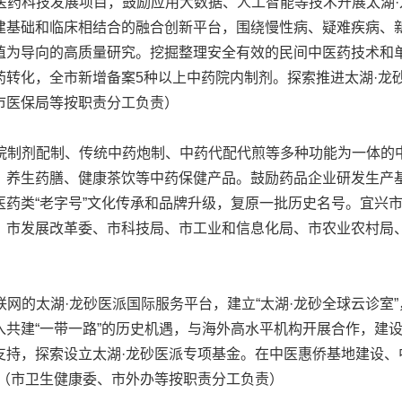
医药科技发展项目，鼓励应用大数据、人工智能等技术开展太湖
建基础和临床相结合的融合创新平台，围绕慢性病、疑难疾病、
值为导向的高质量研究。挖掘整理安全有效的民间中医药技术和
药转化，全市新增备案5种以上中药院内制剂。探索推进太湖·龙
市医保局等按职责分工负责）
院制剂配制、传统中药炮制、中药代配代煎等多种功能为一体的
、养生药膳、健康茶饮等中药保健产品。鼓励药品企业研发生产
医药类“老字号”文化传承和品牌升级，复原一批历史名号。宜兴
、市发展改革委、市科技局、市工业和信息化局、市农业农村局
网的太湖·龙砂医派国际服务平台，建立“太湖·龙砂全球云诊室
共建“一带一路”的历史机遇，与海外高水平机构开展合作，建设
支持，探索设立太湖·龙砂医派专项基金。在中医惠侨基地建设、
。（市卫生健康委、市外办等按职责分工负责）