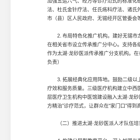
加强五运六气、经方等诊疗范式的标准化
法、杜氏金针疗法、任氏疡科疗法、诸氏
市（县）区人民政府、无锡经开区管委会
2. 布局特色化推广机构。建好无锡市
在相关省市设立传承推广分中心。支持各
作为太湖·龙砂医派传承推广分支机构。在
负责）
3. 拓展经典化应用阵地。鼓励二级以
疗效和服务质量。三级医疗机构建立中西
层医疗卫生机构中医馆建设融入太湖·龙砂
方精治”诊疗范式，让群众在“家门口”得
（二）推进太湖·龙砂医派人才队伍培