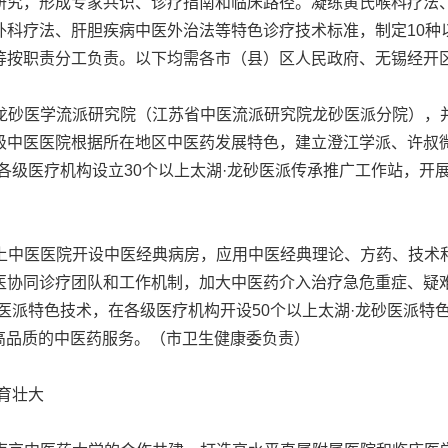
研究，形成专家共识、诊疗指南和临床路径。凝练黄氏喉科疗法
外科疗法、肝胆疾病中医外治法等特色诊疗技术标准，制定10种
等按职责分工负责。以下均需各市（县）区人民政府、无锡经开
龙砂医学流派研究院（江苏省中医流派研究院龙砂医派分院），
级中医医院根据所在地区中医药发展特色，建立澄江学派、许叔
各级医疗机构设立30个以上太湖·龙砂医派传承推广工作站，开
上中医医院开设中医经典病房，应用中医经典理论、方药、技术
医协同诊疗团队和工作机制，加大中医药介入治疗急危重症、疑
医派特色技术，在各级医疗机构开设50个以上太湖·龙砂医派特色
到高品质的中医药服务。（市卫生健康委负责）
育壮大