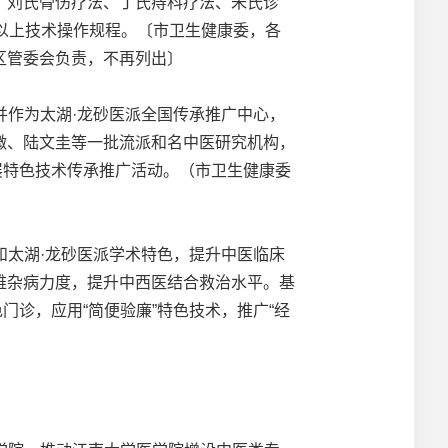
、刘氏骨伤疗法、丁氏痔科疗法、朱氏诊
以上技术操作规程。〔市卫生健康委，各
区管委会负责，不再列出〕
并作为太湖·龙砂医派全国传承推广中心，
微、陆文圭等一批流派和名中医研究机构，
展特色技术传承推广活动。（市卫生健康委
和太湖·龙砂医派学术特色，提升中医临床
难杂病力度，提升中西医结合救治水平。基
门诊，应用“简便验廉”特色技术，推广“经