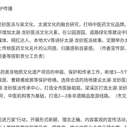
护传播
·龙砂医派与吴文化、太湖文化的融合研究，打响中医药文化品牌
所增加太湖·龙砂医派文化元素，在公园游园、道路绿化等建设中
体、网红达人、本地大V等讲好太湖·龙砂医派故事。定期举办
土传统医药文化名片的认同感、归属感和自豪感。（市委宣传部
资委等按职责分工负责）
医药类非物质文化遗产项目的申报、保护和传承工作，新增3—5
故居、曹颖甫故居等保护修缮。选择合适的场地建设太湖·龙砂医
湖·龙砂医派传承中心，打造全市医脉祖庭。梁溪区打造太湖·龙
字号、中医机构等为基础，打造2—3条非遗精品旅游线路。（市
药进万家”行动，开展形式新颖、理念正确、内容客观的宣传活