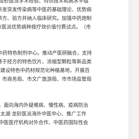
·龙砂医派学术经验、特色技术和高水平临
新发突发传染病等中医药基础理论、优势病
单方、验方并纳入临床研究。加强中药炮制
砂医派优势病种按疗效价值付费试点。（市
中药特色制剂中心。推动产医研融合，支持
基于经方的特色饮片、浓缩型颗粒等新品类
市建设特色中药材规范化种植基地，开展百
、市商务局、市文广旅游局、市市场监管局
”，面向海内外疑难病、慢性病、疫病防治
太湖·龙砂医派海外中医中心、推广工作
中医医疗机构对外合作、中医药国际性会