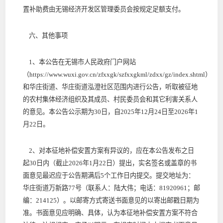
置补助费由无锡经济开发区管理委员会按规定足额支付。
六、其他事项
1、本公告在无锡市人民政府门户网站
（https://www.wuxi.gov.cn/zfxxgk/szfxxgkml/zdxx/gz/index.shtml）
和华庄街道、华庄街道泓澄社区范围内进行公告，听取被征地
的农村集体经济组织及其成员、村民委员会和其它利害关系人
的意见。本公告公示期为30日，自2025年12月24日至2026年1
月22日。
2、对本征地补偿安置方案有异议的，应在本公告发布之日
起30日内（截止2026年1月22日）提出，实名签名或盖章的书
面意见最迟应于公告期满后5个工作日内提交。提交地址为：
华庄街道万新路77号（联系人：陆大伟；电话：81920961；邮
编：214125）。以邮寄方式寄送书面意见的以寄出邮戳日期为
准。书面意见应明确、具体，认为本征地补偿安置方案不符合