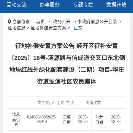
互动交流
办事服务
专题专栏
数据开放
当前位置：
首页
>
政务公开
> 市政府信息公开目录 >
征地信息 > 征地补偿安置方案 >
正文
征地补偿安置方案公告 经开区征补安置
〔2025〕16号-清源路与信成道交叉口东北侧
地块红线外绿化配套建设（二期）项目-华庄
街道泓澄社区农民集体
文字大小： [
大
中
小
]
浏览次数：
信息
生成
公开
014006438/2025-
2025-
2025-
索引
06914
12-23
12-23
日期
日期
号