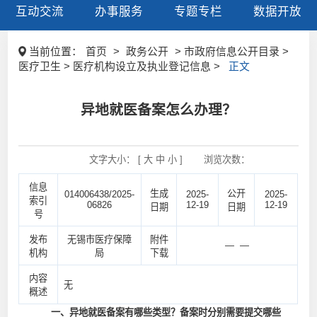
互动交流
办事服务
专题专栏
数据开放
当前位置：
首页
>
政务公开
> 市政府信息公开目录 >
医疗卫生 > 医疗机构设立及执业登记信息 >
正文
异地就医备案怎么办理？
文字大小： [
大
中
小
]
浏览次数：
信息
生成
公开
014006438/2025-
2025-
2025-
索引
06826
12-19
12-19
日期
日期
号
发布
无锡市医疗保障
附件
— —
机构
局
下载
内容
无
概述
一、异地就医备案有哪些类型？备案时分别需要提交哪些