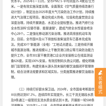
优水平。2025年1－11月，全市PM2.5 平均浓度25.4微克/立方
米。一是有效实施深度治理。全面落实《空气质量持续改善行
动计划》，制定出台2025年度大气污染防治工作计划，持续推
进大气治理工程项目。推动完成火热电、垃圾和危废焚烧企业
深度治理，持续开展铸造、水泥企业提标整治。推进汽修行业
全水性涂料“应替尽替、能替速替”，建成汽修全水性钣金喷涂
中心28个。二是强化移动源污染治理。推进高排放机动车淘
汰，目前，全市国Ⅲ及以下排放标准柴油货车已基本完成淘
汰。完成30个“新能源（全电）”工地试点建设。三是持续开展
城市面源治理。推进规模以上干散货港口扬尘等污染防治能力
提升工作，全市301家干散货港口企业共安装粉尘在线监测设
备626套，实现100%安装，有效控制码头扬尘问题。细化明确
部门监管职责，构建完善从源头到末端的餐饮油烟闭环管理体
制，结合法律法规要求和区域实际，分类施策推进餐饮油烟治
理。
长
者
模
（三）持续打好碧水保卫战。2024年，全市国省考断面优
式
Ⅲ比例达到97.2%，连续四年实现提升。长江干流无锡段水质
及9条通江一级管控支流水质全部达到Ⅱ类。开展新一轮598条
河道整治，2025年1－11月，全市国省考断面水质优Ⅲ比例达