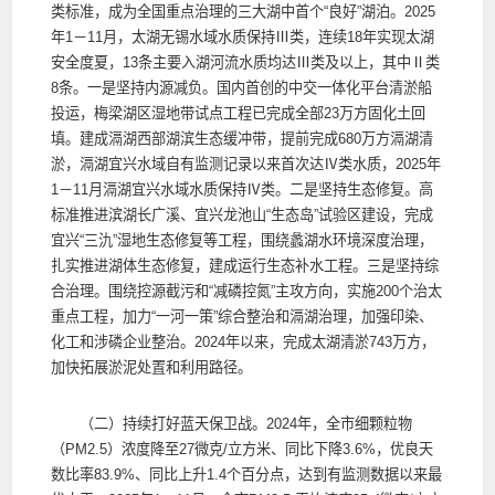
类标准，成为全国重点治理的三大湖中首个“良好”湖泊。2025
年1－11月，太湖无锡水域水质保持Ⅲ类，连续18年实现太湖
安全度夏，13条主要入湖河流水质均达Ⅲ类及以上，其中Ⅱ类
8条。一是坚持内源减负。国内首创的中交一体化平台清淤船
投运，梅梁湖区湿地带试点工程已完成全部23万方固化土回
填。建成滆湖西部湖滨生态缓冲带，提前完成680万方滆湖清
淤，滆湖宜兴水域自有监测记录以来首次达Ⅳ类水质，2025年
1－11月滆湖宜兴水域水质保持Ⅳ类。二是坚持生态修复。高
标准推进滨湖长广溪、宜兴龙池山“生态岛”试验区建设，完成
宜兴“三氿”湿地生态修复等工程，围绕蠡湖水环境深度治理，
扎实推进湖体生态修复，建成运行生态补水工程。三是坚持综
合治理。围绕控源截污和“减磷控氮”主攻方向，实施200个治太
重点工程，加力“一河一策”综合整治和滆湖治理，加强印染、
化工和涉磷企业整治。2024年以来，完成太湖清淤743万方，
加快拓展淤泥处置和利用路径。
（二）持续打好蓝天保卫战。2024年，全市细颗粒物
（PM2.5）浓度降至27微克/立方米、同比下降3.6%，优良天
数比率83.9%、同比上升1.4个百分点，达到有监测数据以来最