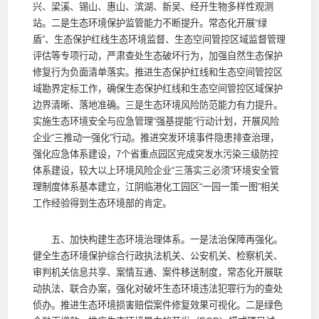
兴、梁溪、锡山、惠山、滨湖、新吴、经开生物多样性观测
站。二是生态环境保护监管能力不断提升。常态化开展“绿
盾”、生态保护红线生态环境监督、生态空间管控区域监督管理
评估等专项行动，严肃查处生态破坏行为，加强自然生态保护
修复行为负面清单落实。推进生态保护红线和生态空间管控区
域勘界定标工作，确保生态保护红线和生态空间管控区域保护
边界清晰、落地准确。三是生态环境风险防范能力有力提升。
实施生态环境安全与应急管理“强基提能”行动计划，开展风险
企业“三推动一强化”行动。推进突发环境事件隐患排查治理，
强化应急体系建设，7个省重点园区完成突发水污染三级防控
体系建设，较大以上环境风险企业“三落实三必须”环境安全管
理制度体系基本建立，江阴临港化工园区“一园一策一图”相关
工作经验得到生态环境部的肯定。
五、加快构建生态环境治理体系。一是法治保障再强化。
健全生态环境保护综合行政执法机关、公安机关、检察机关、
审判机关信息共享、案情互通、案件移送制度，常态化开展联
动执法、联合办案，强化对破坏生态环境违法犯罪行为的查处
侦办。推进生态环境损害赔偿案件修复效果可视化。二是绿色