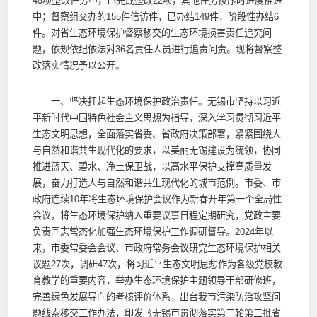
45项整改任务中，已完成整改22项，其他任务按序时进度推进
中；督察组交办的155件信访件，已办结149件，阶段性办结6
件。对省生态环境保护督察移交的生态环境损害责任追究问
题，依规依纪依法对36名责任人员进行追责问责。现将督察整
改落实情况予以公开。
一、坚决扛起生态环境保护政治责任。无锡市坚持以习近
平新时代中国特色社会主义思想为指导，深入学习贯彻习近平
生态文明思想，全面落实省委、省政府决策部署，紧紧围绕人
与自然和谐共生现代化的要求，以美丽无锡建设为统领，协同
推进蓝天、碧水、净土保卫战，以高水平保护支撑高质量发
展，奋力打造人与自然和谐共生现代化的城市范例。市委、市
政府连续10年将生态环境保护会议作为新春开年第一个全局性
会议，将生态环境保护纳入重要议事日程定期研究，党政主要
负责同志常态化加强生态环境保护工作调研督导。2024年以
来，市委常委会会议、市政府常务会议研究生态环境保护相关
议题27次，调研47次，将习近平生态文明思想作为各级党校教
育教学的重要内容，举办生态环境保护主题领导干部研修班，
完善绿色发展导向的考核评价体系，出台我市污染防治攻坚问
题线索移交工作办法，印发《无锡市贯彻落实第二轮第三批省