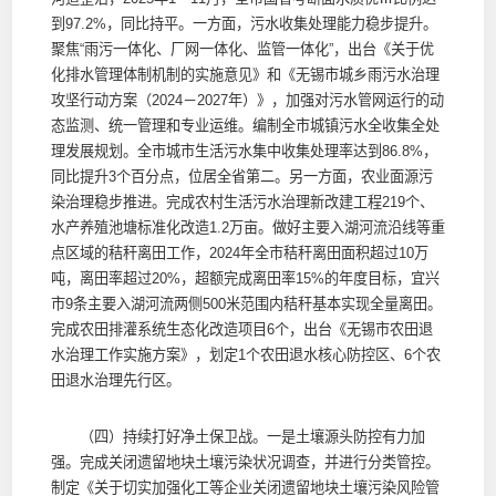
到97.2%，同比持平。一方面，污水收集处理能力稳步提升。
聚焦“雨污一体化、厂网一体化、监管一体化”，出台《关于优
化排水管理体制机制的实施意见》和《无锡市城乡雨污水治理
攻坚行动方案（2024－2027年）》，加强对污水管网运行的动
态监测、统一管理和专业运维。编制全市城镇污水全收集全处
理发展规划。全市城市生活污水集中收集处理率达到86.8%，
同比提升3个百分点，位居全省第二。另一方面，农业面源污
染治理稳步推进。完成农村生活污水治理新改建工程219个、
水产养殖池塘标准化改造1.2万亩。做好主要入湖河流沿线等重
点区域的秸秆离田工作，2024年全市秸秆离田面积超过10万
吨，离田率超过20%，超额完成离田率15%的年度目标，宜兴
市9条主要入湖河流两侧500米范围内秸秆基本实现全量离田。
完成农田排灌系统生态化改造项目6个，出台《无锡市农田退
水治理工作实施方案》，划定1个农田退水核心防控区、6个农
田退水治理先行区。
（四）持续打好净土保卫战。一是土壤源头防控有力加
强。完成关闭遗留地块土壤污染状况调查，并进行分类管控。
制定《关于切实加强化工等企业关闭遗留地块土壤污染风险管