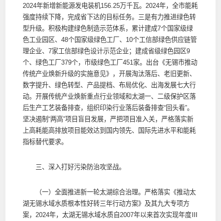
2024年新增新能源发电装机156.25万千瓦。2024年，全市能耗
强度持续下降，完成省下达的目标任务。三是有力推进绿色转
型升级。积极构建绿色制造示范体系，累计建成7个国家级绿
色工业园区、48个国家级绿色工厂、10个工信部绿色供应链管
理企业、7家工信部绿色设计示范企业；建成省级绿色园区9
个、绿色工厂379个，市级绿色工厂451家。出台《无锡市推动
传统产业焕新升级的实施意见》，开展淘汰落后、老旧更新、
数字提升、绿色转型、产品提档、布局优化、出海发展七大行
动。开展传统产业焕新重点行业领域和太湖一、二级保护区落
后生产工艺装备排查，组织印染行业落后装备排查“回头看”。
坚决遏制“两高”项目盲目发展，严把项目准入关，严格落实新
上高耗能高排放项目能效达到国内领先、国际先进水平和能耗
指标替代要求。
三、深入打好污染防治攻坚战。
（一）全面推进新一轮太湖综合治理。严格落实《推动太
湖无锡水域水质根本性好转三年行动方案》及其九大专项方
案，2024年，太湖无锡水域水质自2007年以来首次实现年度Ⅲ