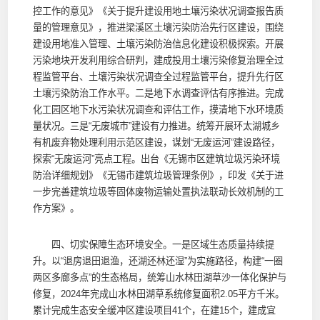
控工作的意见》《关于提升建设用地土壤污染状况调查报告质
量的管理意见》，推进梁溪区土壤污染防治先行区建设，围绕
建设用地准入管理、土壤污染防治信息化建设积极探索。开展
污染地块开发利用综合研判，建成投用土壤污染修复治理全过
程监管平台、土壤污染状况调查全过程监管平台，提升先行区
土壤污染防治工作水平。二是地下水调查评估有序推进。完成
化工园区地下水污染状况调查和评估工作，摸清地下水环境质
量状况。三是“无废城市”建设有力推进。统筹开展环太湖城乡
有机废弃物处理利用示范区建设，谋划“无废运河”建设路径，
探索“无废运河”亮点工程。出台《无锡市区建筑垃圾污染环境
防治详细规划》《无锡市建筑垃圾管理条例》，印发《关于进
一步完善建筑垃圾等固体废物运输处置执法联动长效机制的工
作方案》。
四、切实保障生态环境安全。一是区域生态质量持续提
升。以“退房退田退渔，还湖还林还湿”为实施路径，构建“一圈
两区多廊多点”的生态格局，统筹山水林田湖草沙一体化保护与
修复，2024年完成山水林田湖草系统修复面积2.05平方千米。
累计完成生态安全缓冲区建设项目41个，在建15个，建成宜