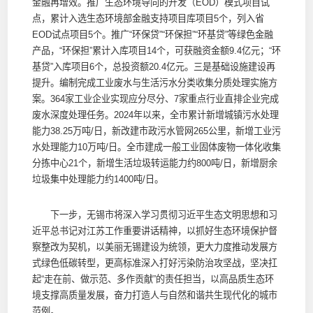
金融再增效。推广生态环境导向的开发（EOD）模式项目试
点，累计入选生态环境部金融支持项目库项目5个，列入省
EOD试点项目5个。推广“环保贷”“环保担”“环基贷”等绿色金融
产品，“环保担”累计入库项目14个，可获融资金额9.4亿元；“环
基贷”入库项目6个，总投资额20.4亿元。三是基础设施建设再
提升。编制完成工业废水与生活污水分类收集分质处理实施方
案。364家工业企业实现应分尽分、7家重点行业直排企业完成
废水深度处理任务。2024年以来，全市累计新增城镇污水处理
能力38.25万吨/日，新改建市政污水管网265公里，新增工业污
水处理能力10万吨/日。全市建成一般工业固体废物一体化收集
分拣中心21个，新增生活垃圾转运能力约800吨/日，新增厨余
垃圾集中处理能力约1400吨/日。
下一步，无锡市将深入学习贯彻习近平生态文明思想和习
近平总书记对江苏工作重要讲话精神，以抓好生态环境保护督
察整改为契机，以美丽无锡建设为统领，更大力度推动发展方
式绿色低碳转型，更高标准深入打好污染防治攻坚战，坚决扛
起“走在前、做示范、多作贡献”的责任担当，以高品质生态环
境支撑高质量发展，奋力打造人与自然和谐共生现代化的城市
范例。