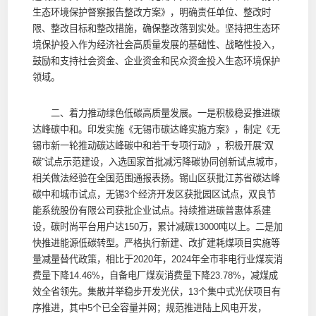
生态环境保护督察报告整改方案》，明确责任单位、整改时
限、整改目标和整改措施，确保整改落到实处。坚持把生态环
境保护投入作为经济社会高质量发展的基础性、战略性投入，
鼓励和支持社会资金、企业资金和民众资金投入生态环境保护
领域。
二、着力推动绿色低碳高质量发展。一是积极稳妥推进碳
达峰碳中和。印发实施《无锡市碳达峰实施方案》，制定《无
锡市新一轮推动碳达峰碳中和若干专项行动》，积极开展“双
碳”试点示范建设，入选国家首批减污降碳协同创新试点城市，
相关做法经验在全国范围通报表扬。锡山区获批江苏省碳达峰
碳中和城市试点，无锡3个经济开发区获批园区试点，双良节
能系统股份有限公司获批企业试点。持续推进碳普惠体系建
设，碳时尚平台用户达150万，累计减碳13000吨以上。二是加
快推进能源低碳转型。严格执行新建、改扩建耗煤项目实施等
量减量替代政策，相比于2020年，2024年全市非电行业煤炭消
费量下降14.46%，自备电厂煤炭消费量下降23.78%，减煤成
效全省领先。集散并举稳步开发光伏，13个集中式光伏项目有
序推进，其中5个已全容量并网；规范推进陆上风电开发，