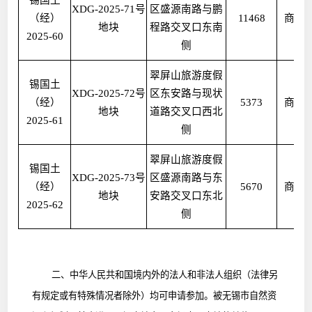
XDG-2025-71
号
区盛源南路与鹏
（经）
11468
商业
地块
程路交叉口东南
2025-60
侧
翠屏山旅游度假
锡国土
XDG-2025-72
号
区东安路与现状
（经）
5373
商业
地块
道路交叉口西北
2025-61
侧
翠屏山旅游度假
锡国土
XDG-2025-73
号
区盛源南路与东
（经）
5670
商业
地块
安路交叉口东北
2025-62
侧
二、
中华人民共和国境内外的法人和非法人组织（法律另
有规定或有特殊情况者除外）均可申请参加。被无锡市自然资