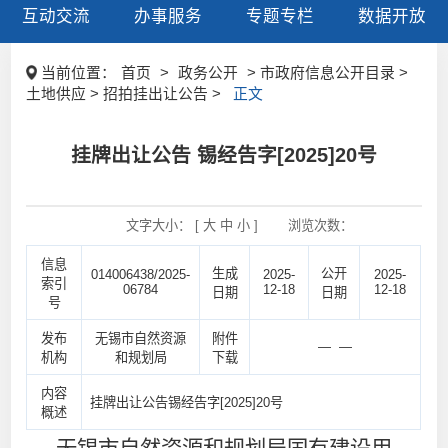
互动交流
办事服务
专题专栏
数据开放
当前位置：
首页
>
政务公开
> 市政府信息公开目录 >
土地供应 > 招拍挂出让公告 >
正文
挂牌出让公告 锡经告字[2025]20号
文字大小： [
大
中
小
]
浏览次数：
信息
生成
公开
014006438/2025-
2025-
2025-
索引
06784
12-18
12-18
日期
日期
号
发布
无锡市自然资源
附件
— —
机构
和规划局
下载
内容
挂牌出让公告锡经告字[2025]20号
概述