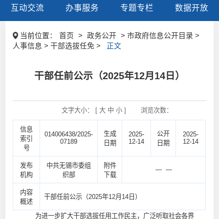
互动交流
办事服务
专题专栏
数据开放
当前位置：
首页
>
政务公开
> 市政府信息公开目录 >
人事信息 > 干部选拔任免 >
正文
干部任前公示（2025年12月14日）
文字大小： [
大
中
小
]
浏览次数：
信息
生成
公开
014006438/2025-
2025-
2025-
索引
07189
12-14
12-14
日期
日期
号
发布
中共无锡市委组
附件
— —
机构
织部
下载
内容
干部任前公示（2025年12月14日）
概述
为进一步扩大干部选拔任用工作民主，广泛听取社会各界