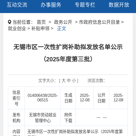
互动交流
办事服务
专题专栏
数据开放
当前位置：
首页
>
政务公开
> 市政府信息公开目录 >
就业创业 > 补贴申领 >
正文
无锡市区一次性扩岗补助拟发放名单公示
（2025年度第三批）
文字大小： [
大
中
小
]
浏览次数：
信息
生成
公开
014006438/2025-
2025-
2025-
索引
06515
12-08
12-08
日期
日期
号
发布
无锡市劳动就业
附件
— —
机构
管理中心
下载
内容
无锡市区一次性扩岗补助拟发放名单公示（2025年度第