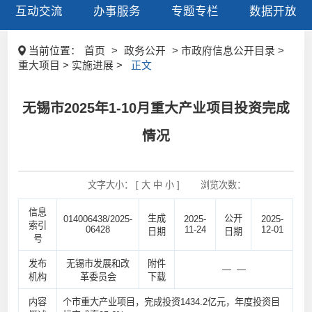
互动交流
办事服务
专题专栏
数据开放
当前位置：
首页
>
政务公开
> 市政府信息公开目录 >
重大项目 > 实施进展 >
正文
无锡市2025年1-10月重大产业项目投资完成
情况
文字大小： [
大
中
小
]
浏览次数：
信息
生成
公开
014006438/2025-
2025-
2025-
索引
06428
11-24
12-01
日期
日期
号
发布
无锡市发展和改
附件
— —
机构
革委员会
下载
内容
个市重大产业项目，完成投资1434.2亿元，年度投资目