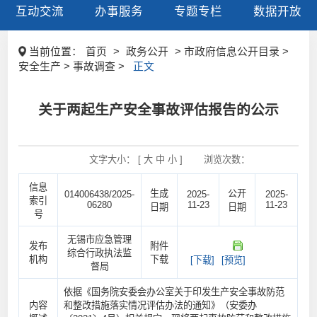
互动交流
办事服务
专题专栏
数据开放
当前位置：
首页
>
政务公开
> 市政府信息公开目录 >
安全生产 > 事故调查 >
正文
关于两起生产安全事故评估报告的公示
文字大小： [
大
中
小
]
浏览次数：
信息
生成
公开
014006438/2025-
2025-
2025-
索引
06280
11-23
11-23
日期
日期
号
无锡市应急管理
发布
附件
综合行政执法监
机构
下载
[下载]
[预览]
督局
依据《国务院安委会办公室关于印发生产安全事故防范
内容
和整改措施落实情况评估办法的通知》（安委办