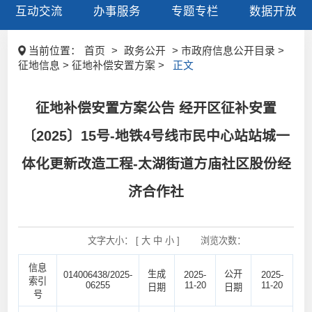
互动交流
办事服务
专题专栏
数据开放
当前位置：
首页
>
政务公开
> 市政府信息公开目录 >
征地信息 > 征地补偿安置方案 >
正文
征地补偿安置方案公告 经开区征补安置
〔2025〕15号-地铁4号线市民中心站站城一
体化更新改造工程-太湖街道方庙社区股份经
济合作社
文字大小： [
大
中
小
]
浏览次数：
信息
生成
公开
014006438/2025-
2025-
2025-
索引
06255
11-20
11-20
日期
日期
号