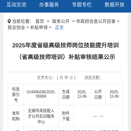
互动交流
办事服务
专题专栏
数据开放
当前位置：
首页
>
政务公开
> 市政府信息公开目录 >
就业创业 > 补贴申领 >
正文
2025年度省级高级技师岗位技能提升培训
（省高级技师培训）补贴审核结果公示
文字大小： [
大
中
小
]
浏览次数：
信息
生成
公开
014006438/2025-
2025-
2025-
索引
05959
11-06
11-06
日期
日期
号
无锡市高技能人
发布
附件
— —
才公共实训服务
机构
下载
中心