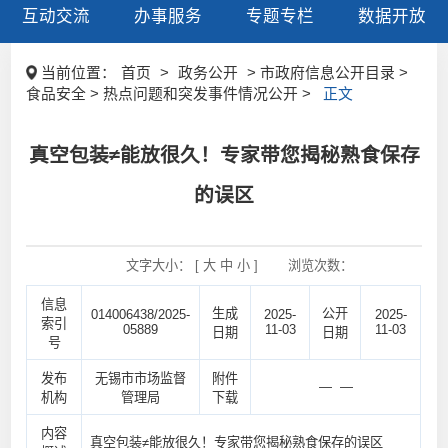
互动交流
办事服务
专题专栏
数据开放
当前位置：
首页
>
政务公开
> 市政府信息公开目录 >
食品安全 > 热点问题和突发事件情况公开 >
正文
真空包装≠能放很久！专家带您揭秘熟食保存
的误区
文字大小： [
大
中
小
]
浏览次数：
信息
生成
公开
014006438/2025-
2025-
2025-
索引
05889
11-03
11-03
日期
日期
号
发布
无锡市市场监督
附件
— —
机构
管理局
下载
内容
真空包装≠能放很久！专家带您揭秘熟食保存的误区