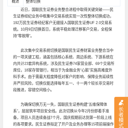
概述
整体切换
近日，国联民生证券业务整合进程中取得关键突破——民
生证券经纪业务中枢集中交易系统实现一次性整体切换成功，
192万民生证券经纪客户无缝接入国联民生证券UF 2.0交易系
统。10月9日切换首日，系统平稳处理迁移客户交易，全程保
持“零故障”。
此次集中交易系统切换是国联民生证券财富业务整合当中
的一项关键工程，涵盖包括核心系统、周边系统、下游系统在
内共计23套异构系统，涉及民生证券74家营业部、69个交易所
席位，18家存管银行，相当于为金融业务“心脏”实施高难度外
科手术。由于需最大程度降低对客户的影响、保障业务延续性
并严控风险，切换仅能选择每年五一、十一两个较长非交易时
段推进，容错空间极小。
为确保切换万无一失，国联民生证券构建“五维保障体
长
系”，层层筑牢项目安全线。此次切换从今年2月份即着手准
者
备，项目人员连续奋战7个月，国庆假期前达到第一阶段上线
模
的各项要求。民生证券拟定了开户及业务办理等15项前端操作
式