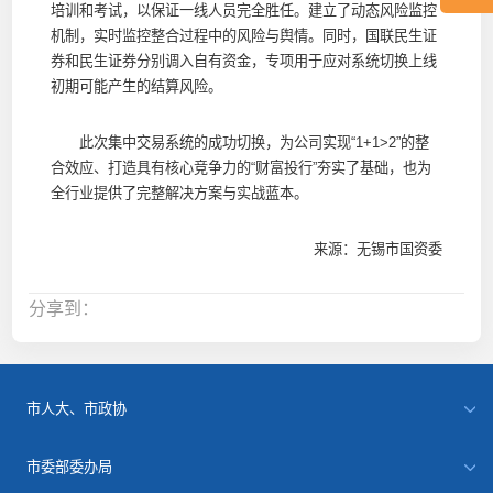
培训和考试，以保证一线人员完全胜任。建立了动态风险监控
机制，实时监控整合过程中的风险与舆情。同时，国联民生证
券和民生证券分别调入自有资金，专项用于应对系统切换上线
初期可能产生的结算风险。
此次集中交易系统的成功切换，为公司实现“1+1>2”的整
合效应、打造具有核心竞争力的“财富投行”夯实了基础，也为
全行业提供了完整解决方案与实战蓝本。
来源：无锡市国资委
分享到：
市人大、市政协
市委部委办局