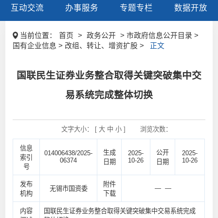
互动交流
办事服务
专题专栏
数据开放
当前位置：
首页
>
政务公开
> 市政府信息公开目录 >
国有企业信息 > 改组、转让、增资扩股 >
正文
国联民生证券业务整合取得关键突破集中交
易系统完成整体切换
文字大小： [
大
中
小
]
浏览次数：
信息
生成
公开
014006438/2025-
2025-
2025-
索引
06374
10-26
10-26
日期
日期
号
发布
附件
— —
无锡市国资委
机构
下载
内容
国联民生证券业务整合取得关键突破集中交易系统完成