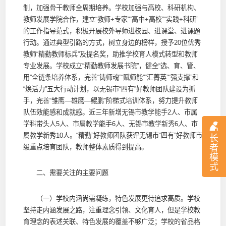
制，加强骨干教师全周期培养。学校加强与高校、科研机构、
教师发展学院合作，建立“教师+专家”“高中+高校”“实践+科研”
的工作指导范式，积极开展校外导师进校园、进课堂、进课题
行动。通过典型引路的方式，树立身边的榜样，授予20位优秀
教师“精勤教师标兵”及提名奖，助推学校育人模式转型和教师
专业发展。学校成立“精勤教师发展书院”，健全“选、育、管、
用”全链条培养体系，完善“铸师魂”“赋师能”“汇菁英”“强支撑”和
“焕活力”五大行动计划，以无锡市“四有”好教师团队建设为抓
手，完善“雏鹰—雄鹰—鲲鹏”阶梯式培训体系，努力提升教师
队伍效能感和成就感。近三年新增无锡市教学能手2人、市属
学科带头人5人、市属教学能手6人、无锡市教学新秀6人、市
属教学新秀10人。“精勤”好教师团队获评无锡市“四有”好教师市
长
者
级重点培育团队，教师整体素质得到提高。
模
式
二、需要关注的主要问题
（一）学校内涵尚需凝练，特色发展更待追求高质。学校
坚持走内涵发展之路，注重理念引领、文化育人，但是学校教
育理念的表述关联、特色发展的覆盖不够广泛；学校的省品格