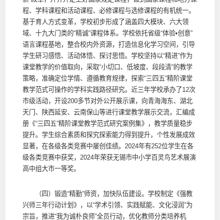
程、学科课程和活动课程、必修课程与选修课程的有机统一。
基于育人方式变革，学校初步形成了涵盖四大模块、六大领
域、十九大门类的“精诚”课程体系。学校依托省级“体验•创意”
语言课程基地，整合校内外资源，打造信息化学习空间，引导
学生研习感悟、活动体悟、探讨思悟。学校坚持以“精进”作为
课堂教学的价值取向，采取“小切口、低坡度、段段清”的教学
策略，准确定位学情、遵循教育规律，探索“三四五”精阶课堂
教学范式可操作的学科实践路径研究。近三年学校承办了12次
市级活动，开设200多节对外公开展示课，向青海海东、湖北
天门、陕西延安、云南保山等进行课堂教学展示交流，汇编成
册《“三四五”精阶课堂教学范式研究案例集》，教学质量稳步
提升。学生综合素质和探究探索能力得到提升，个性发展成效
显著，在各级各类竞赛中屡创佳绩。2024年有252位学生在各
级各类竞赛中获奖，2024年荣获无锡市中小学百灵鸟艺术展演
高中组大市一等奖。
（四）锻造“精勤”师资，加快队伍建设。学校制定《强教
兴师三年行动计划》，以“学术引领、实践赋能、文化浸润”为
宗旨，推进“我为诚朴良师”全员行动，优化教师分类培养机