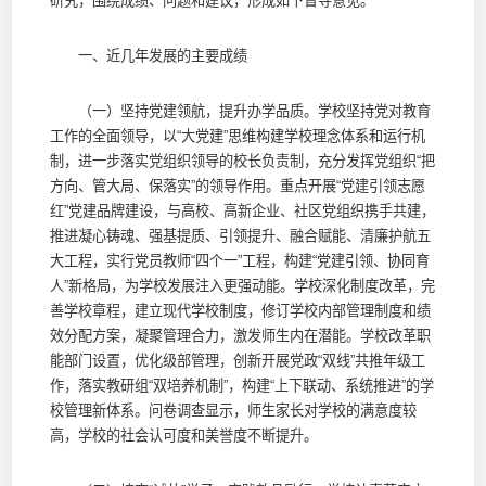
研究，围绕成绩、问题和建议，形成如下督导意见。
一、近几年发展的主要成绩
（一）坚持党建领航，提升办学品质。学校坚持党对教育
工作的全面领导，以“大党建”思维构建学校理念体系和运行机
制，进一步落实党组织领导的校长负责制，充分发挥党组织“把
方向、管大局、保落实”的领导作用。重点开展“党建引领志愿
红”党建品牌建设，与高校、高新企业、社区党组织携手共建，
推进凝心铸魂、强基提质、引领提升、融合赋能、清廉护航五
大工程，实行党员教师“四个一”工程，构建“党建引领、协同育
人”新格局，为学校发展注入更强动能。学校深化制度改革，完
善学校章程，建立现代学校制度，修订学校内部管理制度和绩
效分配方案，凝聚管理合力，激发师生内在潜能。学校改革职
能部门设置，优化级部管理，创新开展党政“双线”共推年级工
作，落实教研组“双培养机制”，构建“上下联动、系统推进”的学
校管理新体系。问卷调查显示，师生家长对学校的满意度较
高，学校的社会认可度和美誉度不断提升。