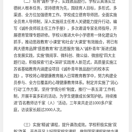
（二）培育“诚朴”学子，实践敦品励行。学校认真落实立
德树人根本任务，坚持德育为先，围绕育人目标，多形式、多
渠道、全方位加强德育工作。学校成立德育导师团，全面实施
全员育人导师制，深入实施班主任育人关键能力提升行动，编
写《诚朴良师班主任工作手册》，多次邀请专家名师指导，开
展德育管理专题研修。学校以推进大中小学德育一体化建设为
抓手，推动思政教育“小课堂”和社会“大课堂”有效融合，将已有
两大德育品牌“感恩教育”和“志愿服务”融入“诚朴青年”渐进式融
合发展实践，实施“微阅享、微科创、微公益、微旅程”四大主
题行动，积极探索“行走•深研”实践育人新范式，高质量实施江
苏省基础教育内涵建设项目《诚朴青年敦品励行的校本实
践》。学校将心理健康教育融入日常教育教学中，努力构建全
员参与、全方位覆盖的心理健康教育体系。制定并实施了“润心
行动”工作方案，坚持“学情分析”制度，推行“一表五清”工作机
制，开展丰富多彩的活动，为学生健康成长保驾护航。持续推
进“百名教师访千家（人）”活动，三年来共走访1000多户家
庭，访谈家长超过2000人次。
（三）实施“精诚”课程，提升课改成效。学校积极实施“双
新”改革，开齐开足上好国家规定课程，做到国家课程和地方课