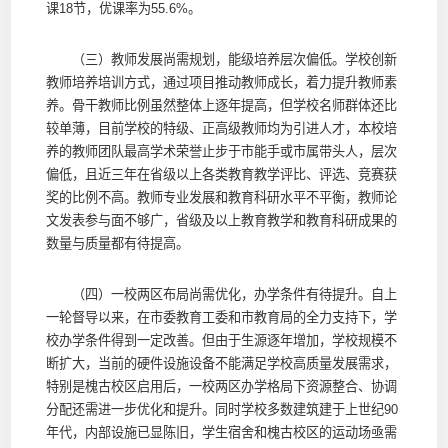
课18节，优课率为55.6%。
（三）教师发展尚需规划，能级培养层次偏低。学校创新
教师培养培训方式，通过项目推动教师成长，着力提升教师素
养。骨干教师比例虽然整体上逐年提高，但学校名师群体还比
较单薄，目前学校的特级、正高级教师均为引进人才，本校培
养的教师团队最高学术荣誉止步于市能手或市属带头人，层次
偏低，且近三年在省级以上各类教育教学评比、评选、竞赛获
奖的比例不高。教师专业发展和教育科研水平不平衡，教师论
文发表参与面不够广，省级及以上教育教学和教育科研成果的
数量与质量都有待提高。
（四）一校两区布局尚需优化，办学条件有待提升。自上
一轮督导以来，在市委教育工委和市教育局的全力支持下，学
校办学条件得到一定改善。但由于生源逐年增加，学校规模不
断扩大，当前的硬件设施设备不能满足学校高质量发展需求，
特别是槐古校区启用后，一校两区办学格局下资源整合、协调
分配还需进一步优化和提升。同时学校多数建筑建于上世纪90
年代，内部设施已显陈旧，学生宿舍和槐古校区的运动场亟需