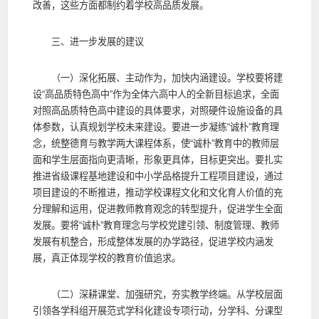
改善，这些方面都制约着学校高品质发展。
三、进一步发展的建议
（一）深化拓展、主动作为，加快内涵建设。学校要将建
设“高品质特色高中”作为全体六高中人的全新目标追求，全面
对照高品质特色高中建设的具体要求，对照硬件设施设备的具
体参数，认真规划学校未来建设。要进一步凝练“诚朴”教育理
念，统整德育与教学两大课程体系，使“诚朴”教育中的教师层
面和学生层面指向更清晰，形象更具体，目标更突出。要扎实
推进省级课程基地建设和中小学品格提升工程项目建设，通过
项目建设的不断推进，推动学校课程文化和文化育人价值的充
分理解和运用，促进教师教育观念的转型提升，促进学生全面
发展。要将“诚朴”教育理念与学校党建引领、制度管理、教师
发展有机整合，形成整体发展的办学路径，促进学校内涵发
展，真正体现学校的教育价值追求。
（二）深耕课堂、加强研究，夯实教学终端。从学校层面
引领各学科组开展范式学科化建设专项行动，分学科、分课型