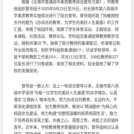
根据《无锡市普通高中素质教育综合督导方案》，市教育
局组织督导组于2025年9月23日至25日，对无锡市第六高级中
学素质教育实施情况进行了综合督导。督导组听取了陆敏刚校
长作的题为《办适合的教育，为学生的美好人生奠基》的工作
汇报，考察了校园环境，观摩了学生体育活动、主题班会、校
本课程、社团活动、教师论坛、学科组及备课组等教育教学活
动，随机听课18 节，抽查了部分教师的备课笔记、听课笔记和
作业批改情况，剖析学科组和备课组6个，访谈学校领导、中
层干部和教职工代表19人，并对111位学生、109位教师和227
位家长进行了问卷调查，查阅了相关资料，较全面地了解了学
校的发展现状。
督导组一致认为：自上一轮综合督导以来，无锡市第六高
级中学坚持“为每一位学生的美好人生奠基”的办学理念，认真
落实“立德树人”根本任务，努力办适合的教育，主动作为，不
断深化课程改革、加大教师培养，推进以“精诚勤朴”为核心的
校园文化建设，努力构建“完整而温暖的新质校园生活”，致力
于培养具有求真之能、向善之心、感恩之性、进取之志的诚朴
青年。近年来，学校教育教学质量稳步提升。督导组经过认真