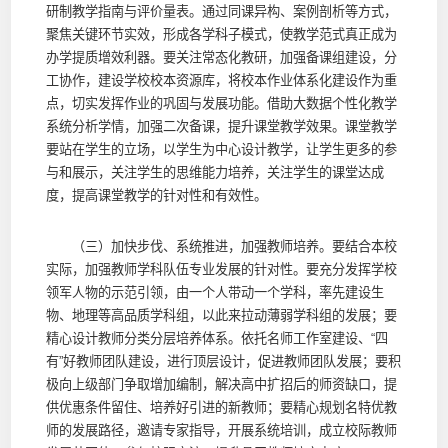
研制教学指南与评价量表。通过同课异构、案例剖析等方式，
聚焦关键环节实效，形成各学科子模式，使教学范式真正成为
办学提质增效利器。要关注常态化教研，加强备课组建设，分
工协作，建设学校校本资源库，将校本作业体系化建设作为重
点，切实发挥作业的巩固与发展功能。借助大数据个性化教学
系统分析学情，加强二次备课，提升课堂教学效果。课堂教学
要站在学生的立场，以学生为中心设计教学，让学生更多的参
与和展示，关注学生的思维能力培养，关注学生的课堂达成
度，提高课堂教学的针对性和有效性。
（三）加快步伐、系统推进，加强教师培养。要结合本校
实际，加强教师学科队伍专业发展的针对性。要充分发挥学校
领军人物的示范引领，由一个人带动一个学科，率先建设生
物、地理等高品质学科组，以此来拉动薄弱学科组的发展；要
精心设计教师分类分层培养体系。依托名师工作室建设、“四
有”好教师团队建设，进行顶层设计，促进教师团队发展；要积
极向上级部门争取增加编制，解决高中扩招后的师资缺口，提
供优惠条件留住、培养好引进的新教师；要精心规划名特优教
师的发展路径，邀请专家指导，开展系统培训，成立校际教师