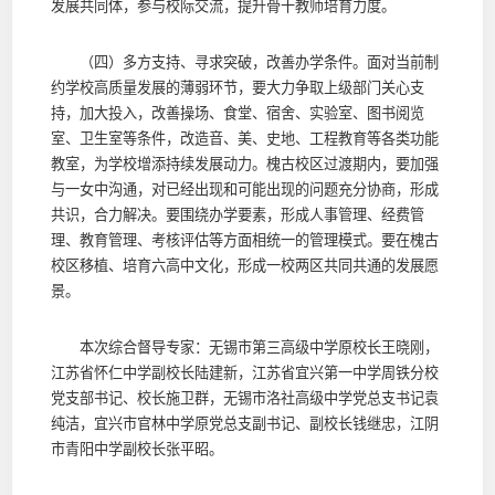
发展共同体，参与校际交流，提升骨干教师培育力度。
（四）多方支持、寻求突破，改善办学条件。面对当前制
约学校高质量发展的薄弱环节，要大力争取上级部门关心支
持，加大投入，改善操场、食堂、宿舍、实验室、图书阅览
室、卫生室等条件，改造音、美、史地、工程教育等各类功能
教室，为学校增添持续发展动力。槐古校区过渡期内，要加强
与一女中沟通，对已经出现和可能出现的问题充分协商，形成
共识，合力解决。要围绕办学要素，形成人事管理、经费管
理、教育管理、考核评估等方面相统一的管理模式。要在槐古
校区移植、培育六高中文化，形成一校两区共同共通的发展愿
景。
本次综合督导专家：无锡市第三高级中学原校长王晓刚，
江苏省怀仁中学副校长陆建新，江苏省宜兴第一中学周铁分校
党支部书记、校长施卫群，无锡市洛社高级中学党总支书记袁
纯洁，宜兴市官林中学原党总支副书记、副校长钱继忠，江阴
市青阳中学副校长张平昭。