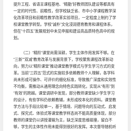
提升工程、省语言课程基地、“精勤”好教师团队建设等都具有
一定的时代性、前瞻性，但学校缺乏省、市中小学课程教学深
化改革项目和前瞻性教学改革实验项目，一定程度上制约了学
校课堂教学转型。学校“诚朴”文化浸润德育教育和课程体系，
但在“十四五”发展规划中未见申报和建设高品质特色高中的规
划。
（二）“精阶”课堂尚需深耕，学生主体作用发挥不够。在
“三新”“双减”教育改革与发展背景下，学校聚焦课程改革新动
向，努力以“精阶课堂”推动课堂教学模式与学生学习方式的变
革。当前“三四五”范式的实施较多依赖教师个人理解，各学科
尚未形成可操作、可评价的细化标准，导致推广深度和实效性
不均衡，需推动从通用理念向特色实践转化，实现从“有形”到
“有效”的跨越。课堂调研中发现，部分教师课堂缺少学生学习
的设计，有些学科仍依赖教辅，未形成校本化的资料。课堂教
学方法与手段比较单一，基于情境、问题导向的互动式、启发
式、探究式、体验式等课堂教学样态尚不能高质量体现，部分
教师的课堂仍以讲授灌输为主，缺乏深度思维碰撞，留白不
够，学生的主体性作用未能得到很好的发挥。本次督导随机听