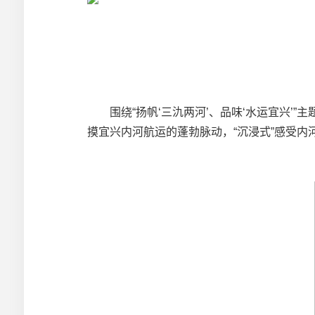
围绕“扬帆‘三氿两河’、品味‘水运宜兴’”
摸宜兴内河航运的蓬勃脉动，“沉浸式”感受内