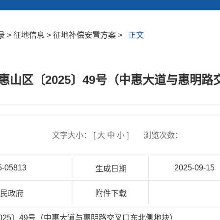
 > 征地信息 > 征地补偿安置方案 >
正文
惠山区〔2025〕49号（中惠大道与惠明
文字大小： [
大
中
小
]
浏览次数：
5-05813
2025-09-15
生成日期
人民政府
附件下载
025〕49号（中惠大道与惠明路交叉口东北侧地块）