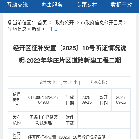
互动交流
办事服务
专题专栏
数据开放
当前位置：
首页
>
政务公开
> 市政府信息公开目录 >
征地信息 > 听证 >
正文
经开区征补安置〔2025〕10号听证情况说
明-2022年华庄片区道路新建工程二期
文字大小： [
大
中
小
]
浏览次数：
信息
生成
公开
014006438/2025-
2025-
2025-
索引
04900
09-15
09-15
日期
日期
号
发布
无锡市自然资源
附件
— —
机构
和规划局
下载
内容
经开区征补安置〔2025〕10号听证情况说明