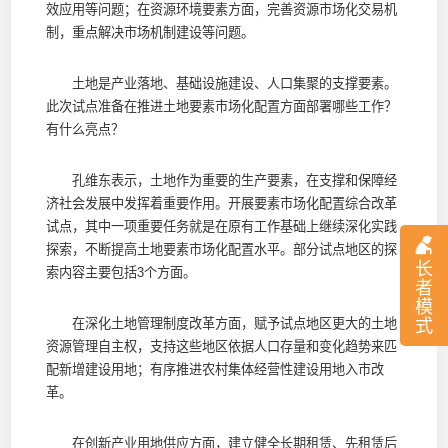
效应用等问题；在资源环境要素方面，完善资源市场化交易机
制，重点解决市场机制建设等问题。
土地是产业落地、基础设施建设、人口集聚的支撑要素。
此次试点准备在推进土地要素市场化配置方面部署哪些工作？
有什么亮点？
孔维东表示，土地作为重要的生产要素，在支撑和保障经
济社会发展中发挥着重要作用。开展要素市场化配置综合改革
试点，其中一项重要任务就是在原有工作基础上继续深化实践
探索，不断提高土地要素市场化配置水平。部分试点地区的探
长
索内容主要包括3个方面。
者
模
在深化土地管理制度改革方面，赋予试点地区更大的土地
式
资源管理自主权，支持这些地区依据人口存量和变化趋势来匹
配新增建设用地；有序推进农村集体经营性建设用地入市改
革。
在创新产业用地供应方面，建立健全长期租赁、先租赁后