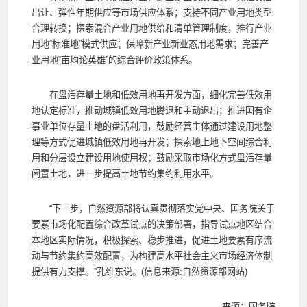
出让、弹性年期供应等市场供应体系；支持不同产业用地类型
合理转换；探索混合产业用地供给和清单管理制度，推行产业
用地“标准地”模式供应；保障新产业新业态用地需求；完善产
业用地“亩均论英雄”的综合评价政策体系。
在盘活存量土地和低效用地再开发方面，细化完善低效用
地认定标准，推动城镇低效用地腾退和主动退出；推进国有企
事业单位存量土地的盘活利用，鼓励经营主体通过建设用地整
理等方式促进城镇低效用地再开发；探索地上地下空间综合利
用和分层设立建设用地使用权；鼓励采取市场化方式盘活存量
闲置土地，进一步提高土地节约集约利用水平。
“下一步，自然资源部将认真贯彻落实党中央、国务院关于
要素市场化配置综合改革试点的决策部署，指导试点地区结合
本地区实际情况，积极探索、稳步推进，促进土地要素有序流
动与节约集约高效配置，为构建高水平社会主义市场经济体制
提供有力支撑。”孔维东说。(信息来源:自然资源部网站)
来源：国务院