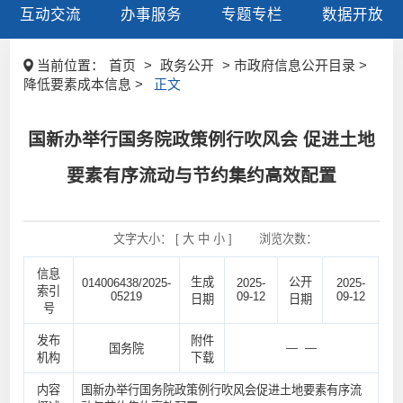
互动交流
办事服务
专题专栏
数据开放
当前位置：
首页
>
政务公开
> 市政府信息公开目录 >
降低要素成本信息 >
正文
国新办举行国务院政策例行吹风会 促进土地
要素有序流动与节约集约高效配置
文字大小： [
大
中
小
]
浏览次数：
信息
生成
公开
014006438/2025-
2025-
2025-
索引
05219
09-12
09-12
日期
日期
号
发布
附件
— —
国务院
机构
下载
内容
国新办举行国务院政策例行吹风会促进土地要素有序流