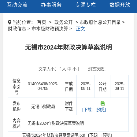
互动交流
办事服务
专题专栏
数据开放
当前位置：
首页
>
政务公开
> 市政府信息公开目录 >
财政信息 > 市本级财政预决算 >
正文
无锡市2024年财政决算草案说明
文字大小： [
大
中
小
]
浏览次数：
信息
生成
公开
014006438/2025-
2025-
2025-
索引
04705
09-11
09-11
日期
日期
号
发布
附件
无锡市财政局
机构
下载
[下载]
[预览]
内容
无锡市2024年财政决算草案说明
概述
无锡市2024年财政决算草案说明.pdf
[下载]
[预览]