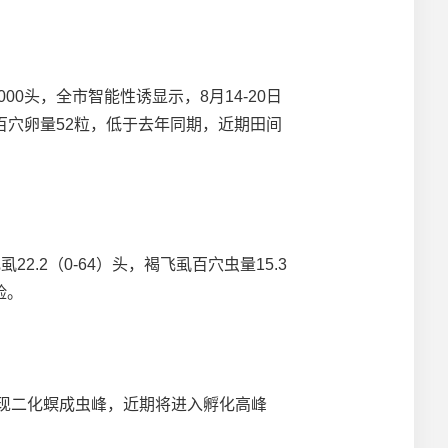
00头，全市智能性诱显示，8月14-20日
均百穴卵量52粒，低于去年同期，近期田间
2.2（0-64）头，褐飞虱百穴虫量15.3
险。
出现二化螟成虫峰，近期将进入孵化高峰