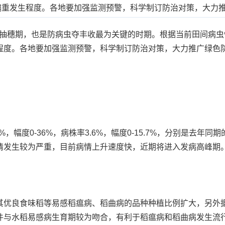
偏重发生程度。各地要加强监测预警，科学制订防治对策，大力
抽穗期，也是防病虫夺丰收最为关键的时期。根据当前田间病虫
程度。各地要加强监测预警，科学制订防治对策，大力推广绿色
度0-36%，病株率3.6%，幅度0-15.7%，分别是去年同期
情发生较为严重，目前病情上升速度快，近期将进入发病高峰期
良食味稻等易感稻瘟病、稻曲病的品种种植比例扩大，另外据
件与水稻易感病生育期较为吻合，有利于稻瘟病和稻曲病发生流