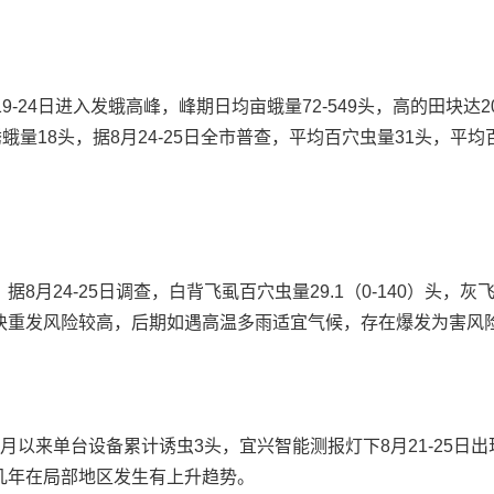
4日进入发蛾高峰，峰期日均亩蛾量72-549头，高的田块达20
蛾量18头，据8月24-25日全市普查，平均百穴虫量31头，平
4-25日调查，白背飞虱百穴虫量29.1（0-140）头，灰飞虱2
田块重发风险较高，后期如遇高温多雨适宜气候，存在爆发为害风
来单台设备累计诱虫3头，宜兴智能测报灯下8月21-25日
几年在局部地区发生有上升趋势。