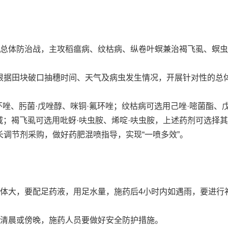
总体防治战，主攻稻瘟病、纹枯病、纵卷叶螟兼治褐飞虱、螟虫
根据田块破口抽穗时间、天气及病虫发生情况，开展针对性的总
、肟菌·戊唑醇、咪铜·氟环唑；纹枯病可选用己唑·嘧菌酯、
虫威；褐飞虱可选用吡蚜·呋虫胺、烯啶·呋虫胺，上述药剂可选择
调节剂采购，做好药肥混喷指导，实现“一喷多效”。
大，要配足药液，用足水量，施药后4小时内如遇雨，要进行
清晨或傍晚，施药人员要做好安全防护措施。