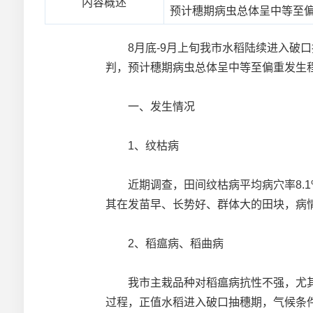
内容概述
预计穗期病虫总体呈中等至
8月底-9月上旬我市水稻陆续进入破口
判，预计穗期病虫总体呈中等至偏重发生
一、发生情况
1、纹枯病
近期调查，田间纹枯病平均病穴率8.1%，幅
其在发苗早、长势好、群体大的田块，病
2、稻瘟病、稻曲病
我市主栽品种对稻瘟病抗性不强，尤其优
过程，正值水稻进入破口抽穗期，气候条