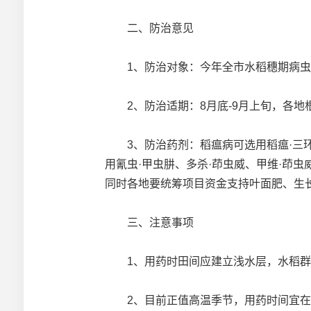
二、防治意见
1、防治对象：今年全市水稻穗期病虫
2、防治适期：8月底-9月上旬，各地
3、防治药剂：稻瘟病可选用稻瘟·三环唑
用氰虫·甲虫肼、多杀·茚虫威、甲维·茚
同时各地要统筹项目资金支持叶面肥、生长
三、注意事项
1、用药时田间应建立浅水层，水稻群体
2、目前正值高温季节，用药时间宜在