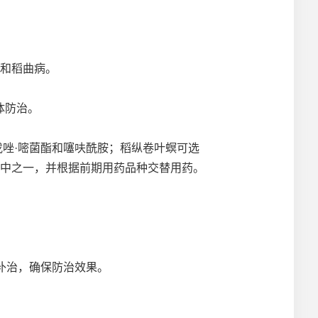
和稻曲病。
体防治。
戊唑·嘧菌酯和噻呋酰胺；稻纵卷叶螟可选
其中之一，并根据前期用药品种交替用药。
补治，确保防治效果。