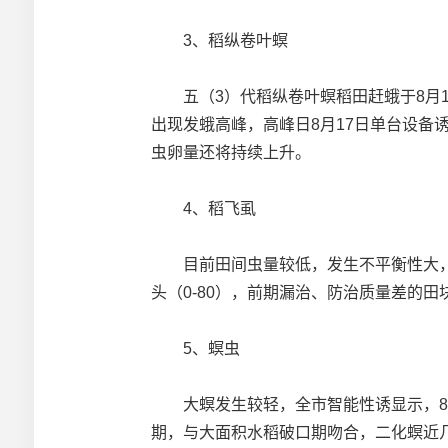
3、稻纵卷叶螟
五（3）代稻纵卷叶螟稻田赶蛾于8月19-2
出现发蛾高峰，高峰日8月17日单台设备诱
虫卵量还将持续上升。
4、稻飞虱
目前田间虫量较低，发生不平衡性大，据8月2
头（0-80），前期漏治、防治质量差的
5、螟虫
大螟发生较轻，全市智能性诱显示，8月以
期，与大面积水稻破口期吻合，二化螟近