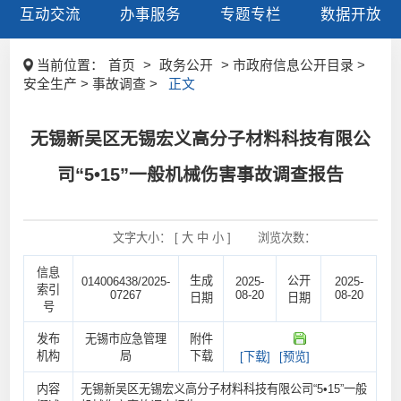
互动交流
办事服务
专题专栏
数据开放
当前位置：
首页
>
政务公开
> 市政府信息公开目录 >
安全生产 > 事故调查 >
正文
无锡新吴区无锡宏义高分子材料科技有限公
司“5•15”一般机械伤害事故调查报告
文字大小： [
大
中
小
]
浏览次数：
信息
生成
公开
014006438/2025-
2025-
2025-
索引
07267
08-20
08-20
日期
日期
号
发布
无锡市应急管理
附件
机构
局
下载
[下载]
[预览]
内容
无锡新吴区无锡宏义高分子材料科技有限公司“5•15”一般