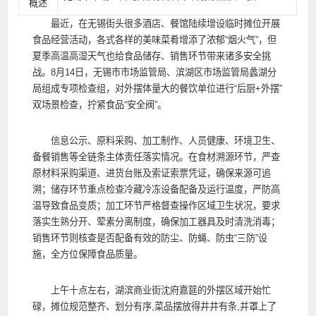
概述
最近，在无锡街头很多酒店、餐馆陆续增设临时摊位开展
食品经营活动，各式各样的美味菜肴增添了浓郁“烟火气”，但
夏季高温高湿天气也给食品储存、销售环节带来诸多安全挑
战。8月14日，无锡市市场监管局、滨湖区市场监管局蠡湖分
局组成专项检查组，对外摆体量大的餐饮单位进行“后厨+外摆”
双场景检查，拧紧食品“安全阀”。
信息公示、原料采购、加工制作、人员健康、环境卫生、
备餐销售等全链条主体责任落实情况。在食材溯源环节，严查
原材料采购渠道、进货台账及索证索票凭证，确保来源可追
溯；储存环节重点检查冷藏冷冻设备配备及运行温度，严防高
温导致食品变质；加工环节严格督查操作区域卫生状况，要求
落实生熟分开、荤素分离制度，确保加工器具及时清洗消毒；
销售环节则核查是否配备有效的防尘、防蝇、防虫“三防”设
施，全方位保障食品质量。
上午十点左右，湖滨商业街沈府嘉筵的外摆区域开始忙
碌，摊位规范整齐、划分有序,菜品摆放得井井有条,并罩上了