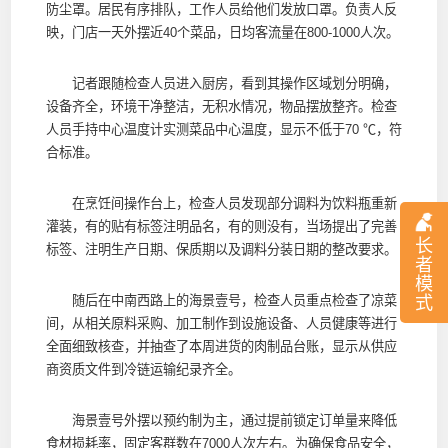
防尘罩。居民有序排队，工作人员给他们发放口罩。负责人反
映，门店一天外摆近40个菜品，日均客流量在800-1000人次。
记者跟随检查人员进入厨房，看到其操作区域划分明确，
设备齐全，环境干净整洁，无积水情况，物品摆放整齐。检查
人员手持中心温度计实测菜品中心温度，显示不低于70 ℃，符
合标准。
在烹饪间操作台上，检查人员发现部分调料为饮料瓶重新
灌装，有的贴有标签注明品名，有的则没有，当场提出了完善
长
标签、注明生产日期、保质期以及调料分装日期的整改要求。
者
模
随后在中南西路上的海景壹号，检查人员重点检查了凉菜
式
间，从相关原料采购、加工制作到设施设备、人员健康等进行
全面细致核查，并抽查了本周进货的肉制品台账，显示从供应
商资质文件到冷链运输纪录齐全。
海景壹号外摆以预约制为主，通过提前锁定订单量来降低
食材损耗率，固定客群数在7000人次左右。为确保食品安全，