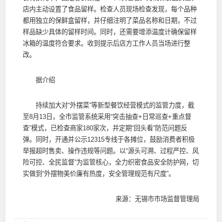
店内主动设置了食品留样。检查人员现场检查发现，每个品种
都用独立的保鲜盒留样，并仔细注明了菜品名称和日期，不过
样品缺少具体的留样时间。同时，还需要增添温度计确保留样
冰箱的温度符合要求。收到提示后店方工作人员当场进行整
改。
据介绍
持续加大对“外摆菜”等新型餐饮经营模式的监管力度，截
至8月13日，全市监管系统采用“突击抽查+日常巡查+重点督
查”模式，已检查商家180家次，并定期“回头看”防范问题反
弹。同时，开通并公示12315专线于各摊位，鼓励消费者积极
举报超时售卖、操作违规等问题。以“源头可溯、过程严控、风
险可控、全民监督”为监管核心，全力织密食品安全防护网，切
实做到“外摆物美价廉有热度，安全管理规范有尺度”。
来源：无锡市市场监督管理局