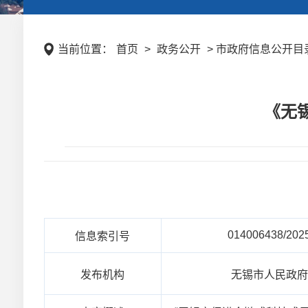
当前位置：
首页
>
政务公开
> 市政府信息公开目录 
《无
014006438/202
信息索引号
发布机构
无锡市人民政