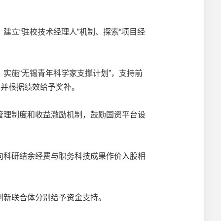
立“驻校技术经理人”机制、探索“项目经
施“无锡青年科学家支撑计划”，支持前
人并根据绩效给予奖补。
理制度和收益激励机制，鼓励国资平台设
科研结余经费与职务科技成果作价入股相
创新联合体分别给予资金支持。