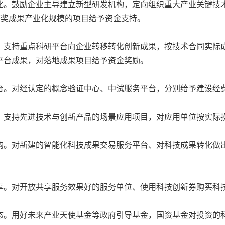
。鼓励企业主导建立新型研发机构，定向组织重大产业关键技术
获奖成果产业化规模的项目给予资金支持。
支持重点科研平台向企业转移转化创新成果，按技术合同实际成
平台成果，对落地成果项目给予资金奖励。
。对经认定的概念验证中心、中试服务平台，分别给予建设经
支持先进技术与创新产品的场景应用项目，对应用单位按实际
。对新建的智能化科技成果交易服务平台、对科技成果转化做出
。对开放共享服务效果好的服务单位、使用科技创新券购买科
。用好未来产业天使基金等政府引导基金，国资基金对投资的科