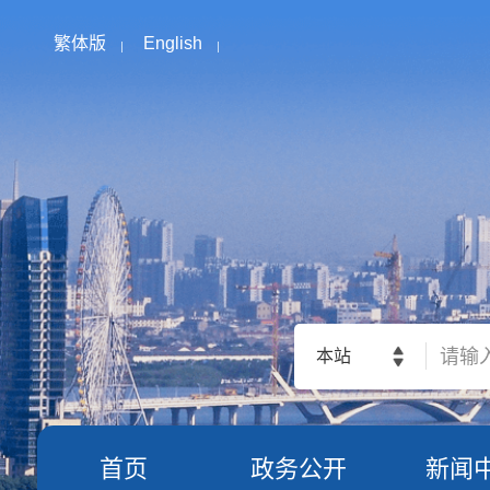
繁体版
English
本站
首页
政务公开
新闻