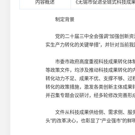
内容概述
《无锡市促进全链式科技成
制定背景
党的二十届三中全会强调“加强创新资源
实生产力转化的关键举措”，并针对当前
市委市政府高度重视科技成果转化体制机
等政策文件，均涉及推动科技成果转化的
转化动力不足、成果不优、支撑不够、过
转化的政策措施，激发各类创新主体成果
并召集专题会议研讨，经多轮修改完善形
文件从科技成果供给侧、需求侧、服务侧
头”的改革决心，也彰显了“产业强市”的鲜