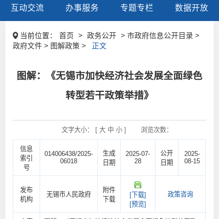
互动交流
办事服务
专题专栏
数据开放
当前位置：
首页
>
政务公开
> 市政府信息公开目录 >
政府文件 > 图解政策 >
正文
图解：《无锡市加快经济社会发展全面绿色
转型若干政策举措》
文字大小： [
大
中
小
]
浏览次数：
信息
生成
公开
014006438/2025-
2025-07-
2025-
索引
06018
28
08-15
日期
日期
号
发布
附件
无锡市人民政府
政策咨询
[下载]
机构
下载
[预览]