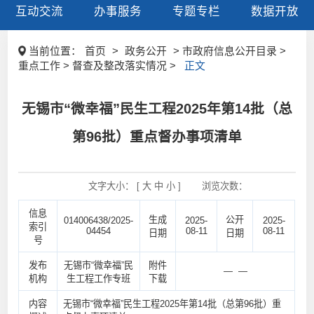
互动交流
办事服务
专题专栏
数据开放
当前位置：
首页
>
政务公开
> 市政府信息公开目录 >
重点工作 > 督查及整改落实情况 >
正文
无锡市“微幸福”民生工程2025年第14批（总
第96批）重点督办事项清单
文字大小： [
大
中
小
]
浏览次数：
信息
生成
公开
014006438/2025-
2025-
2025-
索引
04454
08-11
08-11
日期
日期
号
发布
无锡市“微幸福”民
附件
— —
机构
生工程工作专班
下载
内容
无锡市“微幸福”民生工程2025年第14批（总第96批）重