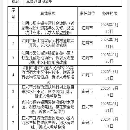
概述
点督办事项清单
序
具体事项
责任单位
办理期限
号
江阴市周庄镇金湾村金涛路（钱
2025年9月
1
家新村段）道路年久失修，路面
江阴市
30日
坑洼积水，诉求人希望整修
2025年8月
江阴市璜土镇翟家头村村道坑洼
2
江阴市
开裂，诉求人希望修缮
31日
江阴市澄江街道银都花苑小区内
2025年9月
3
缺乏儿童活动场所，诉求人希望
江阴市
30日
利用小区闲置用房改建
江阴市澄江街道人民西路123弄
2025年8月
汽运宿舍小区住户较多，附近没
4
江阴市
有衣物晾晒设施，诉求人希望增
31日
设
宜兴市芳桥街道扶风村坝上组自
2025年8月
5
来水水压不足，影响居民用水，
宜兴市
31日
诉求人希望整改
宜兴市杨巷镇西溪路沿线树木茂
2025年8月
6
密，树枝缠绕电线，存在安全隐
宜兴市
31日
患，诉求人希望修剪
宜兴市宜城街道金色阳光小区内
2025年8月
7
河水生植物过度生长，河水有异
宜兴市
31日
味，诉求人希望整治