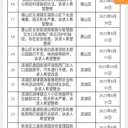
2025年9月
16
公厕前村道破损坑洼，诉求人希
锡山区
30日
望整修
锡山区东港镇东湖苑小区下水道
2025年9月
17
堵塞，雨天积水严重，诉求人希
锡山区
30日
望整治
惠山区长安街道探索路与智慧路
2025年8月
交叉口东南角广场沿河护栏缺
18
惠山区
损，存在安全隐患，诉求人希望
31日
整修
惠山区长安街道白屈港消防主题
2025年8月
19
公园路灯不亮，休闲座椅损坏，
惠山区
15日
诉求人希望整修
滨湖区蠡园街道环湖苑西门出入
2025年10月
20
口道路狭窄，汽车通行不便，诉
滨湖区
31日
求人希望改造
滨湖区胡埭镇海泰雅苑附近没有
2025年8月
21
休闲活动场所，周边绿化杂乱，
滨湖区
31日
诉求人希望整治
滨湖区胡埭镇立人小区地面停车
2025年8月
22
位破损坑洼，雨天积水严重，诉
滨湖区
31日
求人希望整修
滨湖区蠡湖街道山明四村多处楼
2025年9月
23
栋照明灯按键开关损坏，诉求人
滨湖区
30日
希望更换
新吴区江溪街道国信世家璞园商
2025年8月