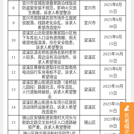
宜兴市宜城街道叠翠路沿线饭店
2025年8月
8
防盗窗安装不规范，影响火灾逃
宜兴市
31日
生救援，诉求人希望整治
宜兴市周铁镇农贸市场外立面斑
2025年9月
9
驳脱落，线路老化杂乱，诉求人
宜兴市
30日
希望改造提升
梁溪区山北街道新惠家园小区地
2025年9月
下车库出入口没有遮雨棚，雨天
10
梁溪区
坡道地面湿滑，存在安全隐患，
15日
诉求人希望整治
梁溪区清名桥街道扬名新村老年
2025年10月
11
人较多，周边没有活动场所，诉
梁溪区
31日
求人希望增设
梁溪区黄巷街道梨庄社区梨南苑
2025年8月
12
电动自行车充电桩不足，诉求人
梁溪区
31日
希望增设
梁溪区惠山街道迎龙路（金桥幼
2025年10月
儿园段）路面坑洼，停车混乱，
13
梁溪区
人行道板砖破损，诉求人希望整
15日
治
梁溪区惠山街道水车湾小区居民
2025年10月
14
活动场所设施老旧，诉求人希望
梁溪区
31日
改造提升
长
锡山区安镇街道安南村大河头与
2025年9月
者
15
新韵北路交叉处村庄入口道路破
锡山区
30日
模
损严重，诉求人希望整修
式
锡山区锡北镇泾新村花园弄1号