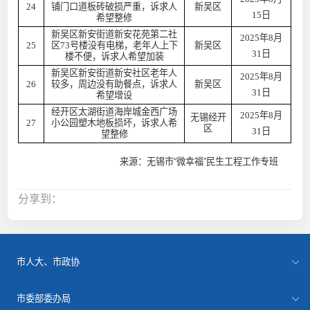
24
铺门口道板砖破损严重，诉求人
新吴区
15日
希望整修
新吴区新安街道新安花苑第二社
2025年8月
25
区73号楼没有电梯，老年人上下
新吴区
31日
楼不便，诉求人希望加装
新吴区新安街道新安社区老年人
2025年8月
26
较多，周边没有助餐点，诉求人
新吴区
31日
希望增设
经开区太湖街道海岸城金西广场
2025年8月
无锡经开
27
小公园塑木地板损坏，诉求人希
区
31日
望整修
来源：无锡市“微幸福”民生工程工作专班
分享到：
市人大、市政协
市委部委办局