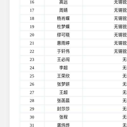
16
高远
无锡锐
17
周婧
无锡锐
18
杨肖蝶
无锡锐
19
杜梦蝶
无锡锐
20
缪可晓
无锡锐
21
惠雨婷
无锡锐
22
于轩伟
无锡锐
23
王必闯
无
24
李超
无
25
王荣欣
无
26
张梦妍
无
27
王超
无
28
张菡晨
无
29
封莎莎
无
30
张程
无
31
龚炜烨
无