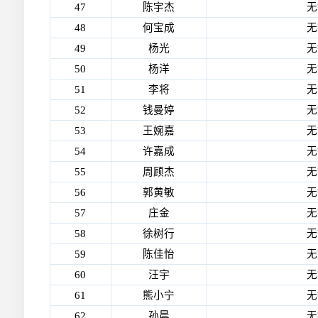
47
陈宇杰
无
48
何宝成
无
49
杨光
无
50
杨洋
无
51
李将
无
52
钱曼婷
无
53
王婉嘉
无
54
许嘉成
无
55
周顾杰
无
56
郭黄敏
无
57
庄金
无
58
徐树行
无
59
陈佳怡
无
60
汪宇
无
61
熊小宁
无
62
孙晨
无