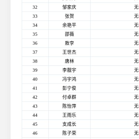
32
邹家庆
无
33
张贺
无
34
余艳平
无
35
邵薇
无
36
敖孛
无
37
王世杰
无
38
唐林
无
39
李靓宇
无
40
冯宇鸿
无
41
彭宁俊
无
42
付卓群
无
43
陈怡萍
无
44
王雨乐
无
45
支成长
无
46
陈子荣
无