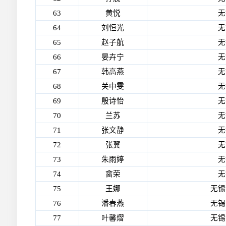
63
黄悦
无
64
刘恒光
无
65
赵子航
无
66
晏卉宁
无
67
韩高燕
无
68
关中雯
无
69
殷诗怡
无
70
兰苏
无
71
张文静
无
72
张翼
无
73
朱雨婷
无
74
畲荣
无
75
王娜
无锡
76
潘春燕
无锡
77
叶馨熠
无锡