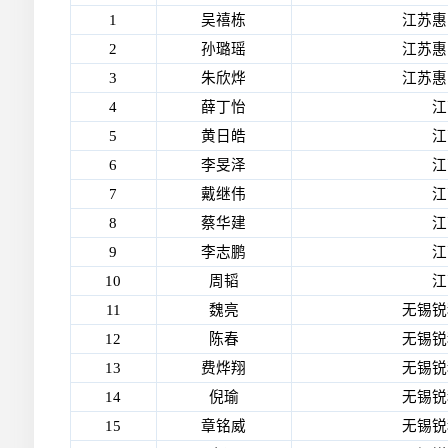
1
吴禧栋
江苏惠
2
孙璐瑶
江苏惠
3
朱欣烨
江苏惠
4
薛丁怡
江
5
黄日皓
江
6
李旻泽
江
7
戴继伟
江
8
蔡华建
江
9
李志鹏
江
10
周韬
江
11
魏亮
无锡锐
12
陈春
无锡锐
13
费烨翔
无锡锐
14
倪瑜
无锡锐
15
章铭威
无锡锐