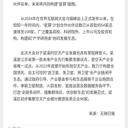
伙伴名单，未来将共同构建“星算”版图。
从2024年在世界互联网大会乌镇峰会上正式发布以来，在
短短一年时间内，“星算”计划合作伙伴总数已从首批的54家迅
速增至108家，广泛覆盖高校、科研院所、上市公司及投资机
构，构建起“产学研用金”协同发展生态。
此次大会对于梁溪的空天产业发展也具有里程碑意义。梁
溪是江苏省第一批未来产业先行集聚发展试点，是空天产业全
省唯一试点，从2022年底便开始布局空天产业，致力于构建全
国领先、自主可控的“造卫星、发卫星、用卫星”全产业链闭环
生态。通过政府引导、产业基金参与和生态圈骨干企业抱团合
作，串联卫星制造、火箭发射、星座运营及数据服务各环节，
打造“全链条闭环、强集群效应、优创新生态”的发展范式，梁
溪区初步集聚空天产业细分赛道各类企业96家。
来源：无锡日报