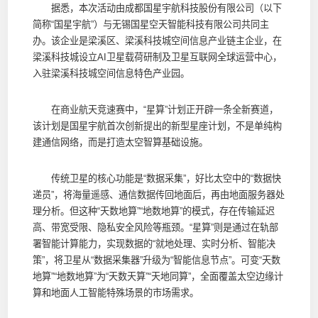
据悉，本次活动由成都国星宇航科技股份有限公司（以下
简称“国星宇航”）与无锡国星空天智能科技有限公司共同主
办。该企业是梁溪区、梁溪科技城空间信息产业链主企业，在
梁溪科技城设立AI卫星载荷研制及卫星互联网全球运营中心，
入驻梁溪科技城空间信息特色产业园。
在商业航天竞速赛中，“星算”计划正开辟一条全新赛道，
该计划是国星宇航首次创新提出的新型星座计划，不是单纯构
建通信网络，而是打造太空智算基础设施。
传统卫星的核心功能是“数据采集”，好比太空中的“数据快
递员”，将海量遥感、通信数据传回地面后，再由地面服务器处
理分析。但这种“天数地算”“地数地算”的模式，存在传输延迟
高、带宽受限、隐私安全风险等瓶颈。“星算”则是通过在轨部
署智能计算能力，实现数据的“就地处理、实时分析、智能决
策”，将卫星从“数据采集器”升级为“智能信息节点”。可变“天数
地算”“地数地算”为“天数天算”“天地同算”，全面覆盖太空边缘计
算和地面人工智能特殊场景的市场需求。