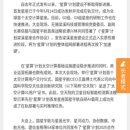
自去年正式发布以来，“星算”计划建设不断取得新进展，
首发星座已于今年5月14日成功发射并完成在轨交付，成为全
球首个太空计算星座。目前，02组、03组星座的研制工作也在
快速推进。大会现场，无锡梁溪科技城管理局党委委员、副局
长蔡佶靓与国星宇航首席战略官谭兴林共同签署了《“星算”计
划梁溪星座合作协议》，宣告梁溪星座建设正式迈入实质性推
进阶段，将为“星算”计划的整体组网部署进程再次按下“加速
键”。
在“星算”计划太空计算基础设施建设稳步推进的同时，商
长
业运营拓展也颇有成效。本次大会现场，举行“星算”计划首个
者
太空计算用户交付仪式，国星宇航CEO王磊博士代表公司向中
模
国科学院空天信息创新研究院（以下简称“空天院”）呈送了“太
式
空计算01用户”证书。此前，空天院的卫星目标智能检测算法模
型已率先在“星算”计划首发星座国星宇航自研AI载荷上成功完
成了在轨部署与实时推理任务。
大会上，国星宇航与星遥光宇、星河动力、协创数据、中
航光电、建信金租等54家单位共同发布了“星算”计划2025合作