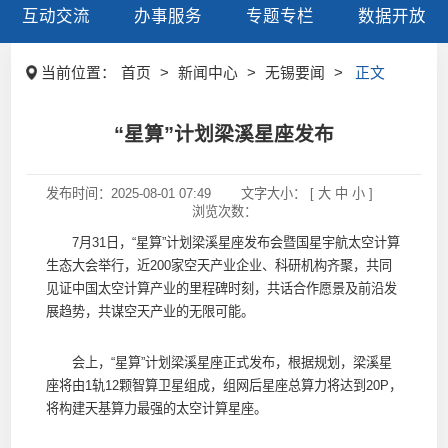
互动交流
办事服务
专题专栏
数据开放
当前位置：
首页
>
新闻中心
>
无锡要闻
>
正文
“星算”计划梁溪星座发布
发布时间：
2025-08-01 07:49
文字大小： [
大
中
小
]
浏览次数：
7月31日，“星算”计划梁溪星座发布会暨国星宇航太空计算
生态大会举行，近200家空天产业企业、科研机构齐聚，共同
见证中国太空计算产业的里程碑时刻，共话合作愿景及前沿发
展趋势，共谋空天产业的无限可能。
会上，“星算”计划梁溪星座正式发布，根据规划，梁溪星
座将由1轨12颗智算卫星组成，组网后星座总算力将达到20P，
将构建天基算力最强的太空计算星座。