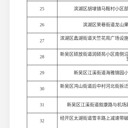
25
滨湖区胡埭镇马鞍村小区
26
滨湖区荣巷街道龙山
滨湖区蠡湖街道天竺花苑广场设
27
新吴区硕放街道润硕苑小区南侧
28
29
新吴区江溪街道海雅锦园
新吴区鸿山街道后中村河北街拆
30
31
新吴区江溪街道叙康路与机场
经开区太湖街道雪丰路上减速带
32