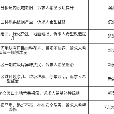
部分楼道内设施老旧，诉求人希望改造提升
滨
果园排洪渠破损严重，诉求人希望整修
滨
施老旧，绿化杂乱，地面破损，诉求人希望改造提
滨
升
沿河地块有居民自种花卉，景观不协调，诉求人希
新
望统一规划建设
小区一期垃圾房异味扰民，诉求人希望整治
新
迁区域环境杂乱、垃圾堆积、停车混乱，诉求人希
新
望整治
路交叉口土地荒芜裸露，诉求人希望补种绿植
新
破损严重、路灯不亮，存在安全隐患，诉求人希望
无锡
整修