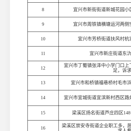
8
宜兴市新街街道新城花园小
9
宜兴市周铁镇横塘运河两侧
10
宜兴市芳桥街道扶风村杭
11
宜兴市新庄街道东
宜兴市丁蜀镇张泽中小学门口上
12
足，诉
13
宜兴市和桥镇福巷桥村毛市
14
宜兴市宜城街道宜滨新村西区路
15
梁溪区扬名街道芦庄四区14
梁溪区崇安寺街道企业职工多，居
16
求人