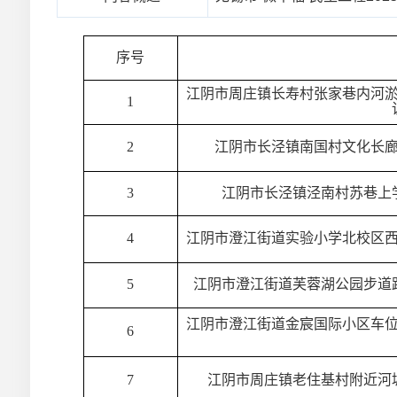
序号
江阴市周庄镇长寿村张家巷内河
1
2
江阴市长泾镇南国村文化长
3
江阴市长泾镇泾南村苏巷上
4
江阴市澄江街道实验小学北校区
5
江阴市澄江街道芙蓉湖公园步道
江阴市澄江街道金宸国际小区车
6
7
江阴市周庄镇老住基村附近河