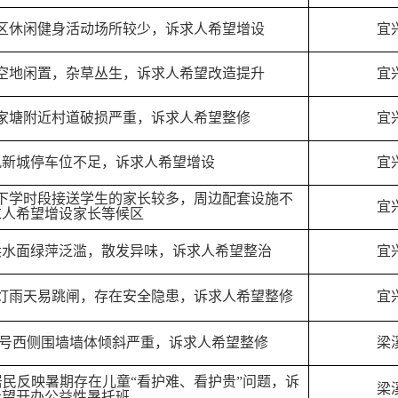
区休闲健身活动场所较少，诉求人希望增设
宜
空地闲置，杂草丛生，诉求人希望改造提升
宜
家塘附近村道破损严重，诉求人希望整修
宜
氿新城停车位不足，诉求人希望增设
宜
下学时段接送学生的家长较多，周边配套设施不
宜
求人希望增设家长等候区
浜水面绿萍泛滥，散发异味，诉求人希望整治
宜
灯雨天易跳闸，存在安全隐患，诉求人希望整修
宜
8号西侧围墙墙体倾斜严重，诉求人希望整修
梁
民反映暑期存在儿童“看护难、看护贵”问题，诉
梁
希望开办公益性暑托班