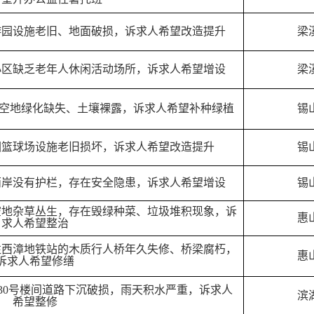
游园设施老旧、地面破损，诉求人希望改造提升
梁
小区缺乏老年人休闲活动场所，诉求人希望增设
梁
前空地绿化缺失、土壤裸露，诉求人希望补种绿植
锡
园篮球场设施老旧损坏，诉求人希望改造提升
锡
两岸没有护栏，存在安全隐患，诉求人希望增设
锡
空地杂草丛生，存在毁绿种菜、垃圾堆积现象，诉
惠
求人希望整治
往西漳地铁站的木质行人桥年久失修、桥梁腐朽，
惠
诉求人希望修缮
530号楼间道路下沉破损，雨天积水严重，诉求人
滨
希望整修