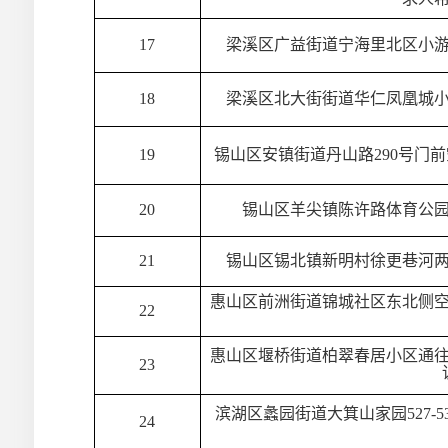
17
梁溪区广益街道宁海里北区小
18
梁溪区北大街街道华仁凤凰城
19
锡山区安镇街道丹山路290号门
20
锡山区羊尖镇陈许路体育公
21
锡山区锡北镇新明村徐更巷河
惠山区前洲街道锦城社区东北侧
22
惠山区堰桥街道柏翠春居小区通
23
滨湖区蠡园街道大箕山家园527-
24