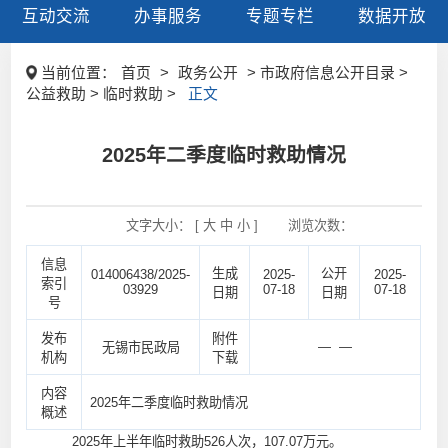
互动交流
办事服务
专题专栏
数据开放
当前位置：
首页
>
政务公开
> 市政府信息公开目录 >
公益救助 > 临时救助 >
正文
2025年二季度临时救助情况
文字大小： [
大
中
小
]
浏览次数：
信息
生成
公开
014006438/2025-
2025-
2025-
索引
03929
07-18
07-18
日期
日期
号
发布
附件
— —
无锡市民政局
机构
下载
内容
2025年二季度临时救助情况
概述
2025年上半年临时救助526人次，107.07万元。