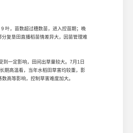
9 叶，苗数超过穗数苗，进入控苗期；晚
，部分复垦田直播稻苗情差异大，因苗管理难
受到一定影响，田间出草量较大。7月1日
遇长期高温看，当年水稻田草害均较重，影
基数高等影响，控制草害难度加大。