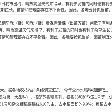
1日我市出梅，晴热高温天气来得早，有利于发苗的同时也有利
栽期拉长，苗情和管理都存在不平衡性。因此，各地要抢抓当前
早栽（播）和栽（播）后返青活棵（出苗齐苗）创造了有利条件
出梅，晴热高温天气来得早，有利于发苗的同时也有利于杂草生长
苗情和管理都存在不平衡性。因此，各地要抢抓当前，因苗制宜
。据各地农技推广条线调查汇总，今年全市水稻种植面积进一
成为第一大品种），搭配苏香粳系列、银香38和沪软玉1号等，优
1号和杂交粳稻嘉锡优610为主，占水稻面积的9.9%；糯稻占水稻