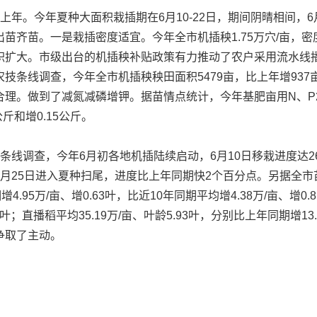
今年夏种大面积栽插期在6月10-22日，期间阴晴相间，6月7-
齐苗。一是栽插密度适宜。今年全市机插秧1.75万穴/亩，密度
积扩大。市级出台的机插秧补贴政策有力推动了农户采用流水线
技条线调查，今年全市机插秧秧田面积5479亩，比上年增93
。做到了减氮减磷增钾。据苗情点统计，今年基肥亩用N、P2O5、
公斤和增0.15公斤。
查，今年6月初各地机插陆续启动，6月10日移栽进度达26.4
6月25日进入夏种扫尾，进度比上年同期快2个百分点。另据全市
增4.95万/亩、增0.63叶，比近10年同期平均增4.38万/亩、增0
64叶；直播稻平均35.19万/亩、叶龄5.93叶，分别比上年同期增1
争取了主动。