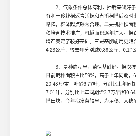
2、气象条件总体有利，播栽基础好于上年。
有利于移栽稻返青活棵和直播稻播后及时出苗
略降，群体起点较为合理。二是机插秧面
秧培育技术推广，机插面积逐年扩大。据农
增产奠定了较好基础。三是基肥施用更趋合理
4.23公斤，较去年分别减0.88公斤、0.17
3、夏种启动早，苗情基础好。据农技条线调
日前栽种面积占比59%，高于上年同期，
20.48万/亩、叶龄6.77叶，分别比上年同期
7.01叶，分别比上年同期增3.7万/亩和0.
播田块，今年都发苗较早，为足穗、大穗