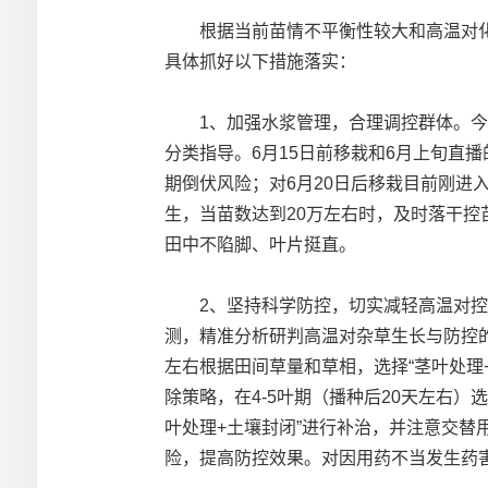
根据当前苗情不平衡性较大和高温对化
具体抓好以下措施落实：
1、加强水浆管理，合理调控群体。今年
分类指导。6月15日前移栽和6月上旬直
期倒伏风险；对6月20日后移栽目前刚进
生，当苗数达到20万左右时，及时落干
田中不陷脚、叶片挺直。
2、坚持科学防控，切实减轻高温对控草的
测，精准分析研判高温对杂草生长与防控的
左右根据田间草量和草相，选择“茎叶处理
除策略，在4-5叶期（播种后20天左右）
叶处理+土壤封闭”进行补治，并注意交
险，提高防控效果。对因用药不当发生药