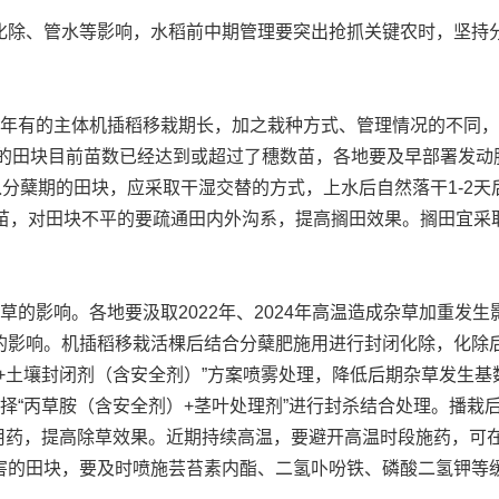
除、管水等影响，水稻前中期管理要突出抢抓关键农时，坚持分
有的主体机插稻移栽期长，加之栽种方式、管理情况的不同，
播的田块目前苗数已经达到或超过了穗数苗，各地要及早部署发
入分蘖期的田块，应采取干湿交替的方式，上水后自然落干1-2
控苗，对田块不平的要疏通田内外沟系，提高搁田效果。搁田宜采
影响。各地要汲取2022年、2024年高温造成杂草加重发
影响。机插稻移栽活棵后结合分蘖肥施用进行封闭化除，化除后保
+土壤封闭剂（含安全剂）”方案喷雾处理，降低后期杂草发生基
选择“丙草胺（含安全剂）+茎叶处理剂”进行封杀结合处理。播栽后
替用药，提高除草效果。近期持续高温，要避开高温时段施药，可
害的田块，要及时喷施芸苔素内酯、二氢卟吩铁、磷酸二氢钾等