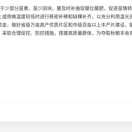
少部分苗黄、苗少田块，要及时补施促蘖壮蘖肥，促进苗情转
上或傍晚温度较低时进行移密补稀和缺棵补齐，以充分利用温光
资金，做好省级万亩高产优质片区和市级百亩以上丰产片建设，
，采取合理促控、防控措施，搭建高质量群体，为夺取秋粮丰收