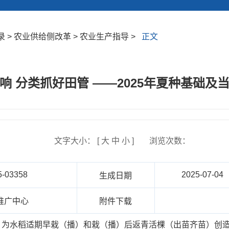
 > 农业供给侧改革 > 农业生产指导 >
正文
响 分类抓好田管 ——2025年夏种基础及
文字大小： [
大
中
小
]
浏览次数：
5-03358
2025-07-04
生成日期
推广中心
附件下载
为水稻适期早栽（播）和栽（播）后返青活棵（出苗齐苗）创造