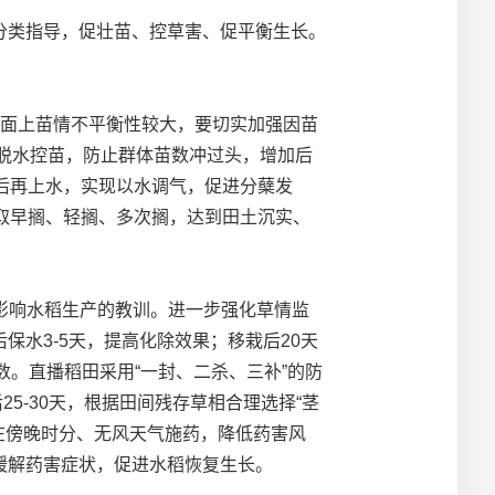
类指导，促壮苗、控草害、促平衡生长。
面上苗情不平衡性较大，要切实加强因苗
动脱水控苗，防止群体苗数冲过头，增加后
天后再上水，实现以水调气，促进分蘖发
取早搁、轻搁、多次搁，达到田土沉实、
生影响水稻生产的教训。进一步强化草情监
水3-5天，提高化除效果；移栽后20天
数。直播稻田采用“一封、二杀、三补”的防
25-30天，根据田间残存草相合理选择“茎
在傍晚时分、无风天气施药，降低药害风
缓解药害症状，促进水稻恢复生长。