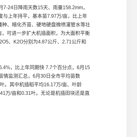
24日降雨天数15天、雨量158.2mm，
与上年持平，基本苗7.97万/亩，比上年
播种、暗化齐苗、硬地硬盘微喷灌管水等壮
7亩，可进一步扩大机插面积，为大面积平衡
K2O分别为4.87公斤、2.71公斤和
%，比上年同期快 7.7个百分点，6月15
苗情监测汇总，6月30日全市平均苗数
.8叶。其中机插稻平均16.17万/亩、叶龄
3.41万/亩和0.31叶。无论是机插田块还是直