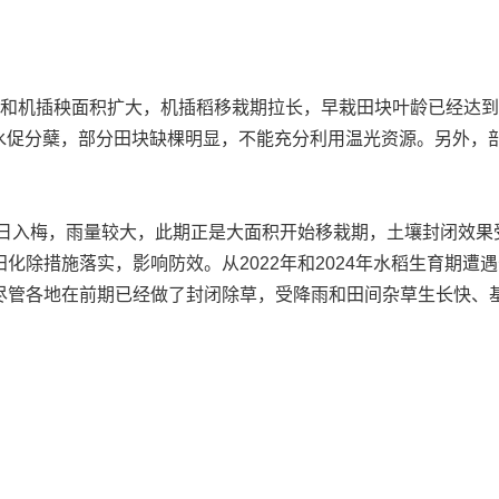
机插秧面积扩大，机插稻移栽期拉长，早栽田块叶龄已经达到 
需浅水促分蘖，部分田块缺棵明显，不能充分利用温光资源。另外
日入梅，雨量较大，此期正是大面积开始移栽期，土壤封闭效果
化除措施落实，影响防效。从2022年和2024年水稻生育期遭
尽管各地在前期已经做了封闭除草，受降雨和田间杂草生长快、