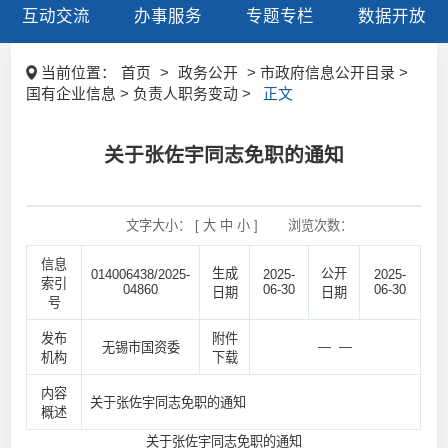
互动交流
办事服务
专题专栏
数据开放
当前位置：
首页
>
政务公开
> 市政府信息公开目录 >
国有企业信息 > 负责人职务变动 >
正文
关于张佐宇同志免职的通知
文字大小： [
大
中
小
]
浏览次数：
信息
生成
公开
014006438/2025-
2025-
2025-
索引
04860
06-30
06-30
日期
日期
号
发布
附件
— —
无锡市国资委
机构
下载
内容
关于张佐宇同志免职的通知
概述
关于张佐宇同志免职的通知