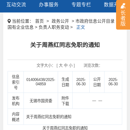
互动交流
办事服务
专题专栏
数据开放
长
者
当前位置：
首页
>
政务公开
> 市政府信息公开目录 >
版
国有企业信息 > 负责人职务变动 >
正文
关于周燕红同志免职的通知
文字大小： [
大
中
小
]
浏览次数：
信息
生成
公开
014006438/2025-
2025-
2025-
索引
04859
06-30
06-30
日期
日期
号
发布
附件
— —
无锡市国资委
机构
下载
内容
关于周燕红同志免职的通知
概述
关于周燕红同志免职的通知