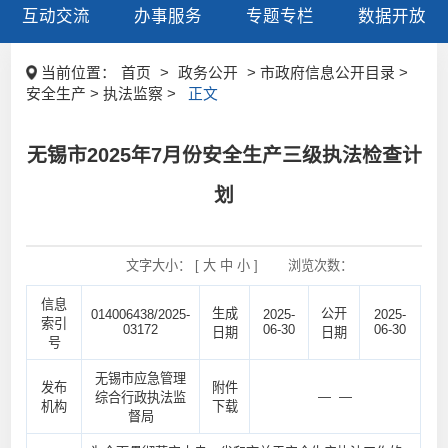
互动交流
办事服务
专题专栏
数据开放
当前位置：
首页
>
政务公开
> 市政府信息公开目录 >
安全生产 > 执法监察 >
正文
无锡市2025年7月份安全生产三级执法检查计
划
文字大小： [
大
中
小
]
浏览次数：
信息
生成
公开
014006438/2025-
2025-
2025-
索引
03172
06-30
06-30
日期
日期
号
无锡市应急管理
发布
附件
— —
综合行政执法监
机构
下载
督局